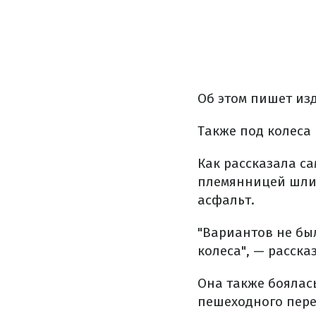
Об этом пишет из
Также под колеса
Как рассказала са
племянницей шли 
асфальт.
"Вариантов не был
колеса", — расска
Она также боялась
пешеходного пере