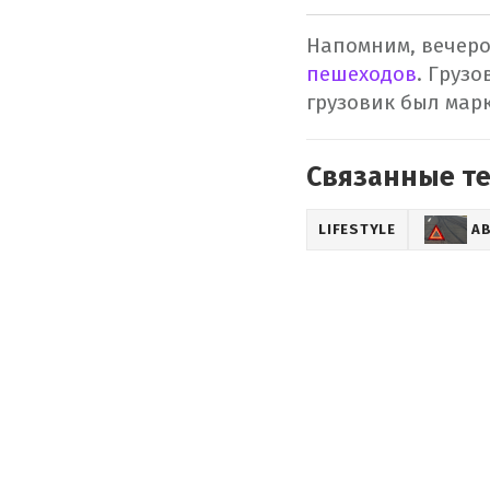
Напомним, вечеро
пешеходов
. Груз
грузовик был мар
Связанные т
LIFESTYLE
А