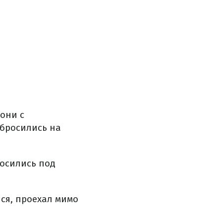
 они с
бросились на
росились под
лся, проехал мимо