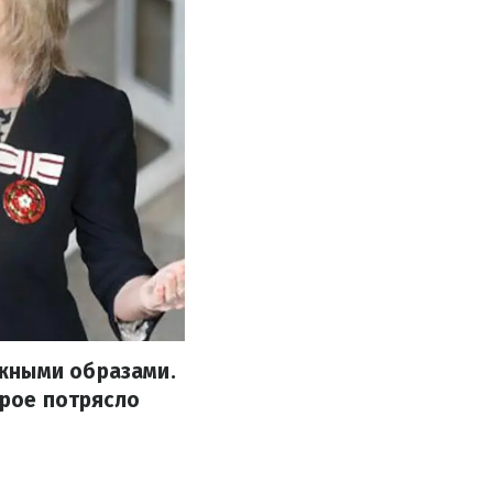
ежными образами.
орое потрясло