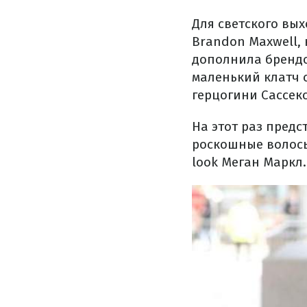
Для светского вы
Brandon Maxwell,
дополнила брендо
маленький клатч с
герцогини Сассек
На этот раз пред
роскошные волос
look Меган Маркл.