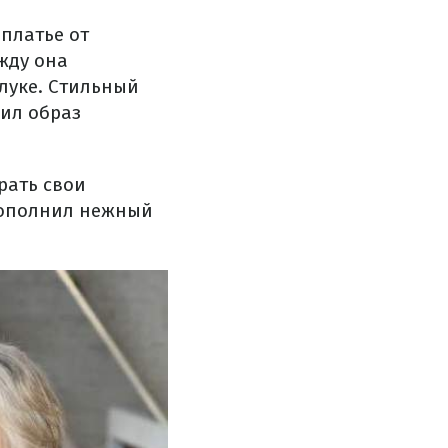
платье от
жду она
луке. Стильный
шил образ
рать свои
дополнил нежный