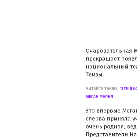
Очаровательная М
прекращает появл
национальный теа
Темзы.
ЧИТАЙТЕ ТАКЖЕ:
"ЭТИ ДВ
МЕГАН МАРКЛ
Это впервые Мега
сперва приняла у
очень родная, ве
Представители На