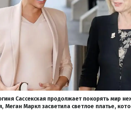
огиня Сассекская продолжает покорять мир н
ря, Меган Маркл засветила светлое платье, кот