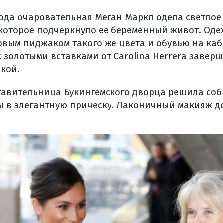
хода очаровательная Меган Маркл одела светлое 
 которое подчеркнуло ее беременный живот. Оде
вым пиджаком такого же цвета и обувью на каб
 золотыми вставками от Carolina Herrera завер
ской.
ставительница Букингемского дворца решила соб
ы в элегантную прическу. Лаконичный макияж 