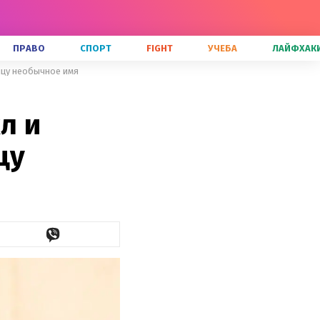
ПРАВО
СПОРТ
FIGHT
УЧЕБА
ЛАЙФХАК
енцу необычное имя
л и
цу