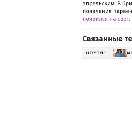
апрельским. В бр
появления первен
появился на свет
.
Связанные т
LIFESTYLE
М