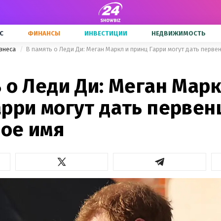
С
ФИНАНСЫ
ИНВЕСТИЦИИ
НЕДВИЖИМОСТЬ
знеса
В память о Леди Ди: Меган Маркл и принц Гарри могут дать перв
 о Леди Ди: Меган Марк
арри могут дать первен
ое имя