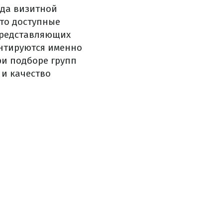
ода визитной
это доступные
 представляющих
ентируются именно
ри подборе групп
 и качество