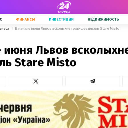
С
ФИНАНСЫ
ИНВЕСТИЦИИ
НЕДВИЖИМОСТЬ
знеса
В начале июня Львов всколыхнет рок-фестиваль Stare Misto
е июня Львов всколыхне
ь Stare Misto