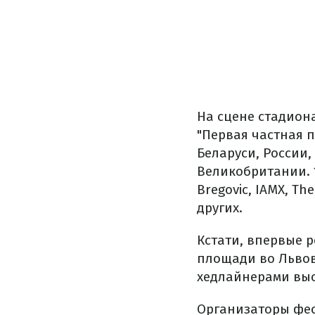
На сцене стадион
"Первая частная п
Беларуси, России
Великобритании. 1
Bregovic, IAMX, Th
других.
Кстати, впервые р
площади во Львове
хедлайнерами выс
Организаторы фест