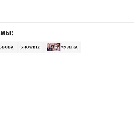
емы:
ЬВОВА
SHOWBIZ
МУЗЫКА