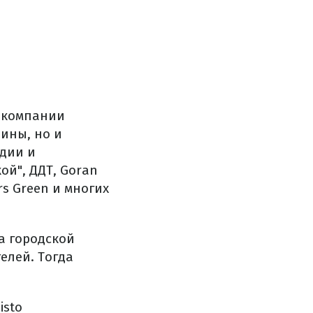
е компании
аины, но и
ндии и
ой", ДДТ, Goran
rs Green и многих
на городской
елей. Тогда
.
isto