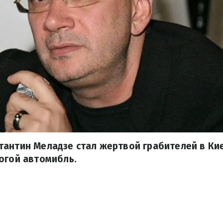
антин Меладзе стал жертвой грабителей в Ки
огой автомибль.