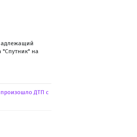
инадлежащий
а "Спутник" на
"
произошло ДТП с