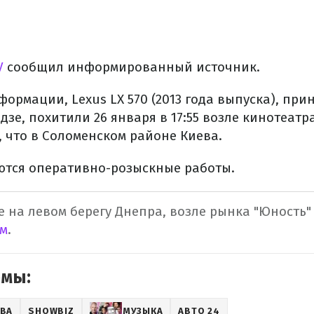
V
сообщил информированный источник.
ормации, Lexus LX 570 (2013 года выпуска), пр
зе, похитили 26 января в 17:55 возле кинотеатр
, что в Соломенском районе Киева.
тся оперативно-розыскные работы.
е на левом берегу Днепра, возле рынка "Юность
м
.
емы:
ЕВА
SHOWBIZ
МУЗЫКА
АВТО 24