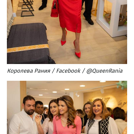
Королева Рания / Facebook / @QueenRania