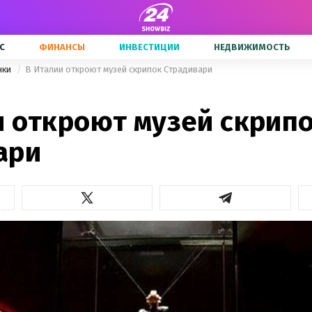
С
ФИНАНСЫ
ИНВЕСТИЦИИ
НЕДВИЖИМОСТЬ
нки
В Италии откроют музей скрипок Страдивари
и откроют музей скрип
ари