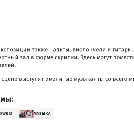
экспозиции также - альты, виолончели и гитары.
ртный зал в форме скрипки. Здесь могут помест
телей.
 сцене выступят именитые музыканты со всего м
емы:
OWBIZ
МУЗЫКА