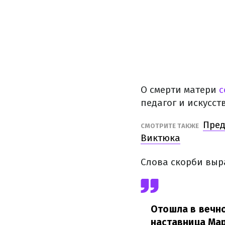
О смерти матери
с
педагог и искусс
Пред
СМОТРИТЕ ТАКЖЕ
Виктюка
Слова скорби выр
Отошла в вечно
наставница Мар