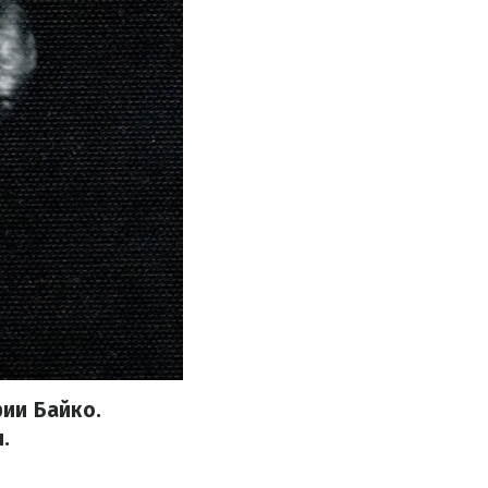
ии Байко.
.