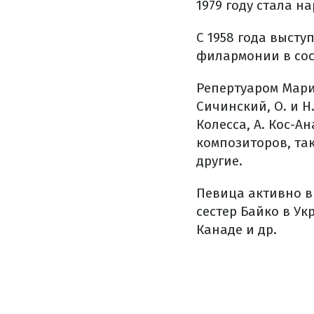
1979 году стала н
С 1958 года высту
филармонии в сост
Репертуаром Мари
Сичинский, О. и Н
Колесса, А. Кос-А
композиторов, таки
другие.
Певица активно вы
сестер Байко в Ук
Канаде и др.