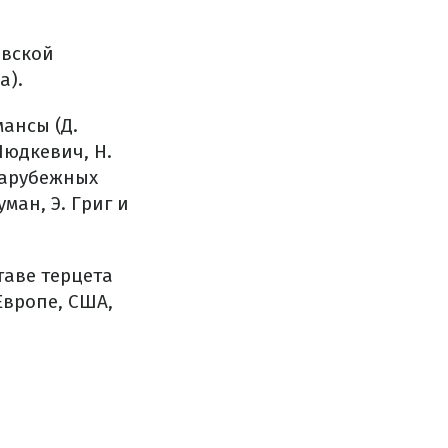
овской
а).
ансы (Д.
Людкевич, Н.
 зарубежных
ман, Э. Григ и
таве терцета
Европе, США,