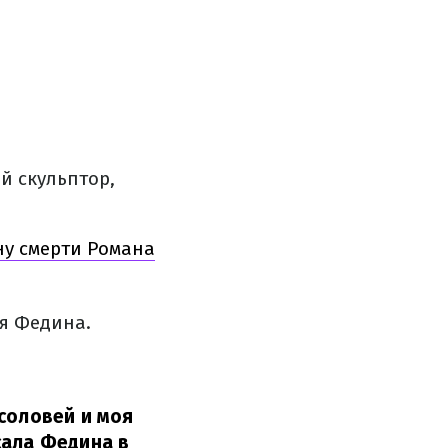
й скульптор,
у смерти Романа
я Федина.
соловей и моя
сала Федина в