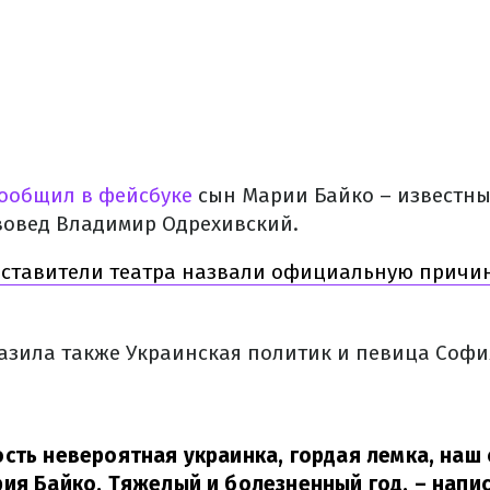
ообщил в фейсбуке
сын Марии Байко – известны
твовед Владимир Одрехивский.
ставители театра назвали официальную причин
азила также Украинская политик и певица Софи
сть невероятная украинка, гордая лемка, наш 
ия Байко. Тяжелый и болезненный год,
– напи