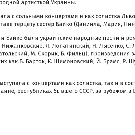
ародной артисткой Украины.
пала с сольными концертами и как солистка Льв
аве терцету сестер Байко (Даниила, Мария, Нин
и Байко были украинские народные песни и ром
. Нижанковские, Я. Лопатинский, Н. Лысенко, C. 
натольский, М. Скорик, Б. Фильц), произведения
х как Б. Барток, К. Шимоновский, Й. Брамс, Р. Шу
ступала с концертами как солистка, так и в сос
раине, республиках бывшего СССР, за рубежом в 