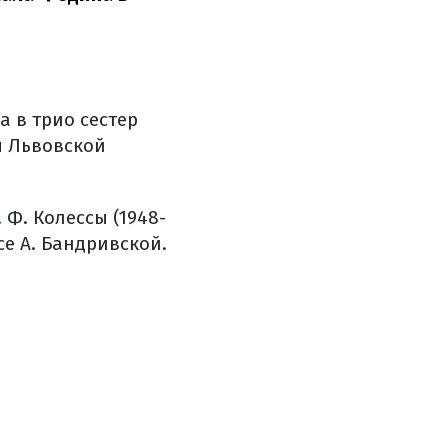
а в трио сестер
я Львовской
Ф. Колессы (1948-
се А. Бандривской.