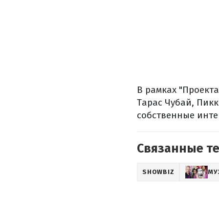
В рамках "Проект
Тарас Чубай, Пик
собственные инте
Связанные т
SHOWBIZ
МУ