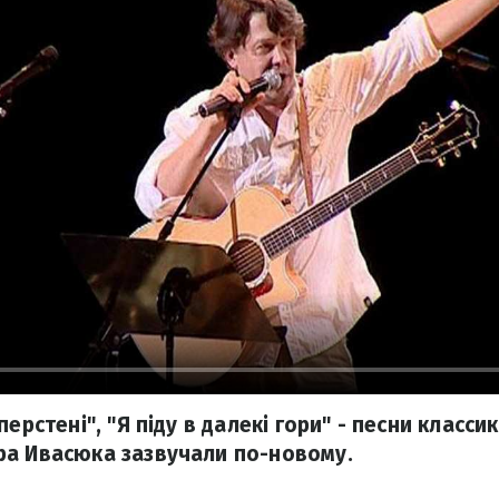
перстені", "Я піду в далекі гори" - песни класс
ра Ивасюка зазвучали по-новому.