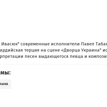
а Ивасюк" современные исполнители Павел Табак
кардийская терция на сцене «Дворца Украина" 
рпретации песен выдающегося певца и компози
емы:
ЗЫКА