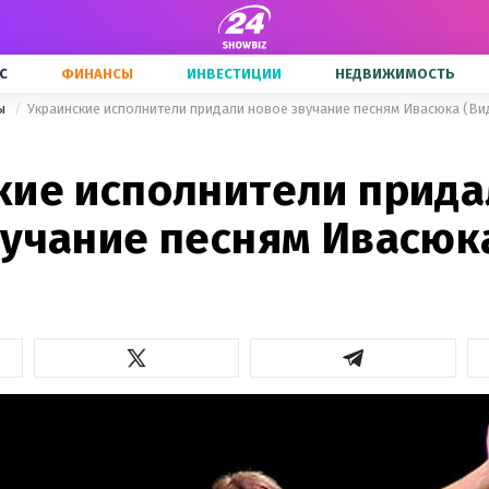
С
ФИНАНСЫ
ИНВЕСТИЦИИ
НЕДВИЖИМОСТЬ
ны
Украинские исполнители придали новое звучание песням Ивасюка (Ви
кие исполнители прида
вучание песням Ивасюк