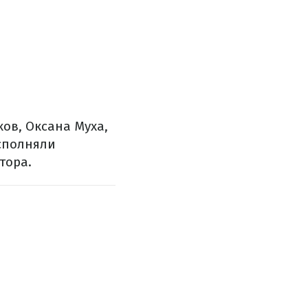
ов, Оксана Муха,
исполняли
тора.