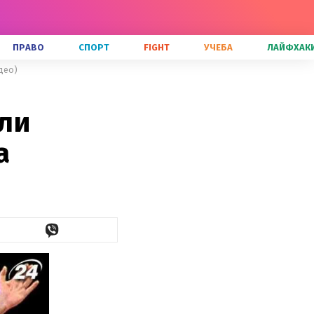
ПРАВО
СПОРТ
FIGHT
УЧЕБА
ЛАЙФХАК
део)
ли
а