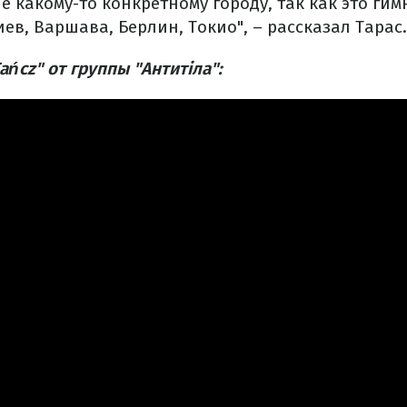
 какому-то конкретному городу, так как это ги
иев, Варшава, Берлин, Токио", – рассказал Тарас.
ańcz" от группы "Антитіла":