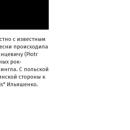
стно с известным
песни происходила
нцевичу (Piotr
ных рок-
ингла. С польской
аинской стороны к
is" Ильяшенко.