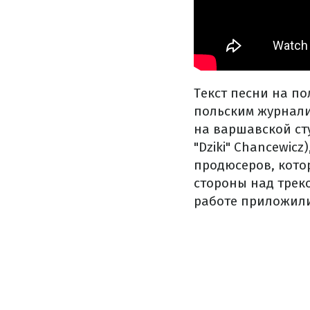
Текст песни на п
польским журнали
на варшавской сту
"Dziki" Chancewic
продюсеров, кото
стороны над треко
работе приложилис