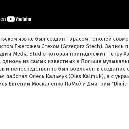
ольском языке был создан Тарасом Тополей совме
стом Гжегожем Стехом (Grzegorz Stech). Запись 
дии Media Studio которая принадлежит Петру Ха
z), одному из самых известных в Польше музыкаль
рый непосредственно был вовлечен в создание с
м работал Олесь Кальмук (Oles Kalmuk), а с укр
ь Евгений Москаленко (JaMo) и Дмитрий "Dimitr