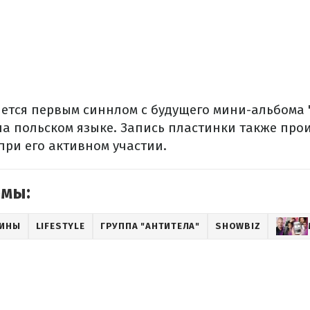
яется первым синнлом с будущего мини-альбома 
на польском языке. Запись пластинки также про
при его активном участии.
емы:
АИНЫ
LIFESTYLE
ГРУППА "АНТИТЕЛА"
SHOWBIZ