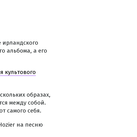
е ирландского
го альбома, а его
я культового
скольких образах,
тся между собой.
т самого себя.
Hozier на песню