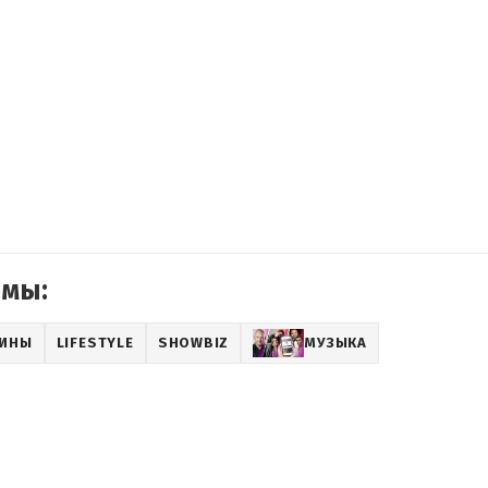
емы:
АИНЫ
LIFESTYLE
SHOWBIZ
МУЗЫКА