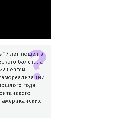
в 17 лет пошел в
ского балета, а
22 Сергей
и самореализации
рошлого года
британского
в американских