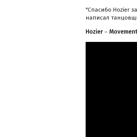
"Спасибо Hozier з
написал танцовщи
Hozier
–
Movement