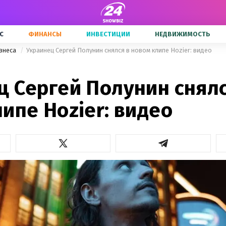
С
ФИНАНСЫ
ИНВЕСТИЦИИ
НЕДВИЖИМОСТЬ
знеса
Украинец Сергей Полунин снялся в новом клипе Hozier: видео
ц Сергей Полунин снялс
ипе Hozier: видео