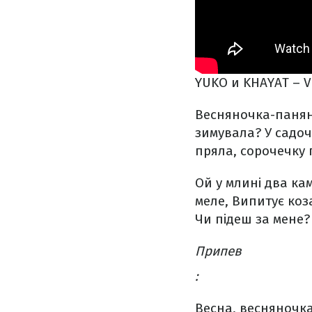
YUKO и KHAYAT – V
Весняночка-панян
зимувала?
У садоч
пряла, сорочечку 
Ой у млині два кам
меле,
Випитує коза
Чи підеш за мене?
Припев
:
Весна, весняночка