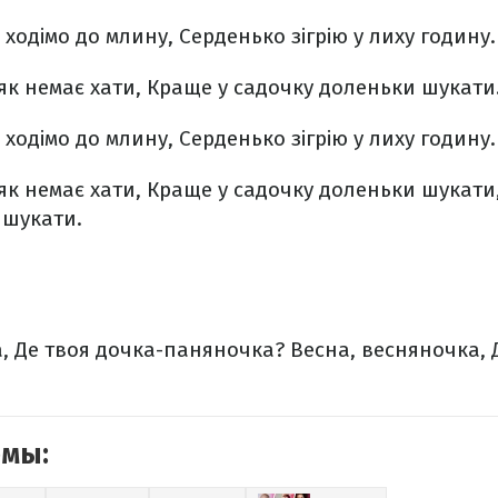
 ходімо до млину,
Серденько зігрію у лиху годину.
як немає хати,
Краще у садочку доленьки шукати
 ходімо до млину,
Серденько зігрію у лиху годину.
як немає хати,
Краще у садочку доленьки шукати
шукати.
,
Де твоя дочка-паняночка?
Весна, весняночка,
Д
емы: