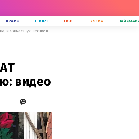
ПРАВО
СПОРТ
FIGHT
УЧЕБА
ЛАЙФХАК
Участники Нацотбора Евровидение-2019 YUKO и KHAYAT презентовали совместную песню: видео
YAT
ю: видео