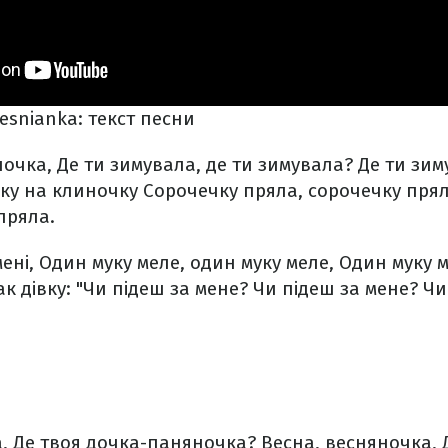
esnianka: текст песни
очка,
Де ти зимувала, де ти зимувала?
Де ти зим
ку на клиночку
Сорочечку пряла, сорочечку прял
пряла.
ені,
Один муку меле, один муку меле,
Один муку м
к дівку:
"Чи підеш за мене? Чи підеш за мене?
Чи 
,
Де твоя дочка-паняночка?
Весна, весняночка,
Д