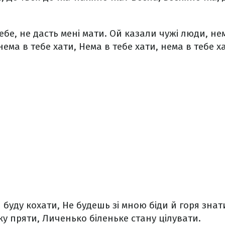
ебе, не дасть мені мати.
Ой казали чужі люди, нем
нема в тебе хати,
Нема в тебе хати, нема в тебе хат
 буду кохати,
Не будешь зі мною біди й горя знат
у пряти,
Личенько біленьке стану цілувати.