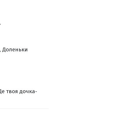
.
,
Доленьки
е твоя дочка-