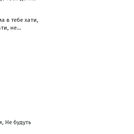
а в тебе хати,
и, не...
и,
Не будуть