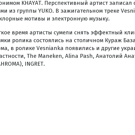
онимом KHAYAT. Перспективный артист записал
ами из группы YUKO. В зажигательном треке Vesn
лорные мотивы и электронную музыку.
ткое время артисты сумели снять эффектный кли
емки ролика состоялись на столичном Кураж Баз
ма, в ролике Vesnianka появились и другие укр
астности, The Maneken, Alina Pash, Анатолий Ана
AHROMA), INGRET.