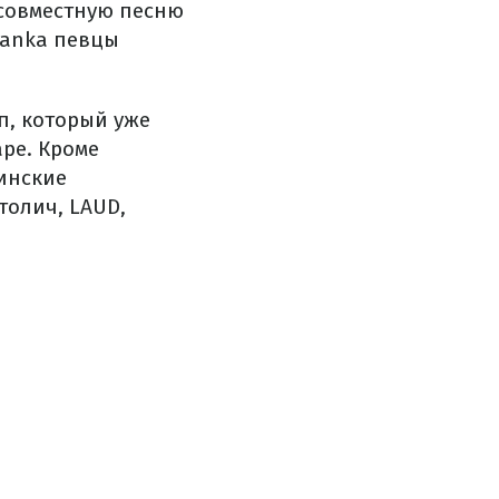
 совместную песню
ianka певцы
п, который уже
аре. Кроме
аинские
толич, LAUD,