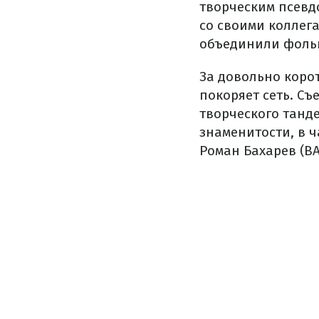
творческим псевд
со своими коллег
объединили фольк
За довольно коро
покоряет сеть. Съ
творческого танде
знаменитости, в ч
Роман Бахарев (B