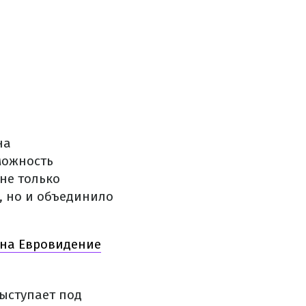
на
можность
 не только
, но и объединило
т на Евровидение
выступает под