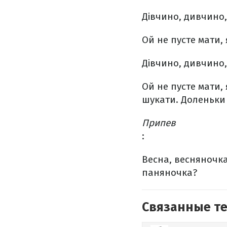
Дівчино, дивчино,
Ой не пусте мати, 
Дівчино, дивчино,
Ой не пусте мати, 
шукати.
Доленьки 
Припев
:
Весна, весняночка
паняночка?
Связанные т