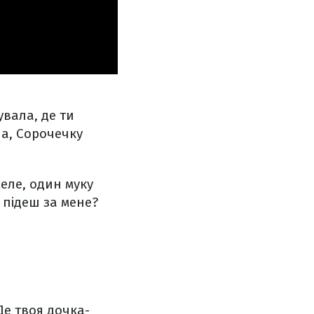
увала, де ти
а,
Сорочечку
еле, один муку
підеш за мене?
е твоя дочка-