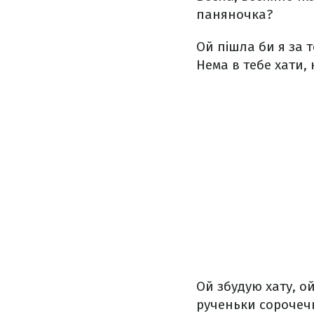
паняночка?
Ой пішла би я за т
Нема в тебе хати, 
Ой збудую хату, ой
рученьки сорочечк