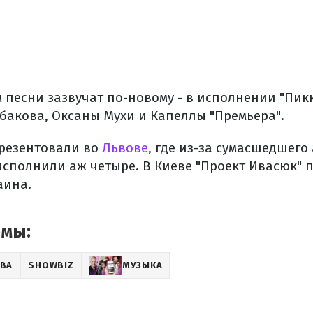
 песни зазвучат по-новому - в исполнении "Пи
абакова, Оксаны Мухи и Капеллы "Премьера".
резентовали во
Львове
, где из-за сумасшедшего
исполнили аж четыре. В Киеве "Проект Ивасюк" п
аина.
емы:
ЕВА
SHOWBIZ
МУЗЫКА