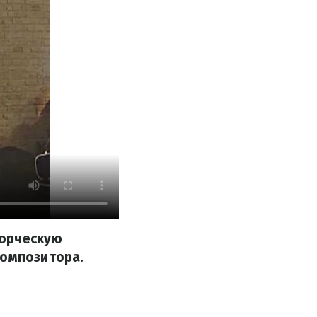
ворческую
композитора.