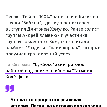
Песню "Твiй на 100%" записали в Киеве на
студии "Бобина", где звукорежиссером
выступил Дмитрием Хомулко. Ранее солист
группы Андрей Хлывнюк и участники
группы совместно с Хомулко записали
альбомы "Люди" и "Голий король", которые
получили грандиозный успех.
"Бумбокс" заинтриговал
ЧИТАЙТЕ ТАКЖЕ:
работой над новым альбомом "Таємний
Код": фото
Это на сто процентов реальная
история. Песня, на которую вдохновила