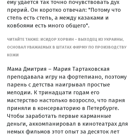
ему
удается
так точно
почувствовать
дух
прерий.
Он
коротко
отвечал:
"
Потому что
степь
есть
степь, а
между
казаками
и
ковбоями
есть
много общего
"
.
ЧИТАЙТЕ
ТАКЖЕ
:
ИСИДОР
ХОРВИН
– ВЫХОДЕЦ
ИЗ УКРАИНЫ,
ОСНОВАЛ
УВАЖАЕМЫХ
В
ШТАТАХ
ФИРМУ
ПО ПРОИЗВОДСТВУ
КОЖИ
Мама Дмитрия
– Мария Тартаковская
преподавала игру на фортепиано, поэтому
парень с детства наигрывал простые
мелодии.
К тринадцати годам его
мастерство настолько возросло, что парня
приняли в консерваторию в Петербурге.
Чтобы заработать первые карманные
деньги, аккомпанировал в кинотеатрах для
немых фильмов этот опыт за десяток лет