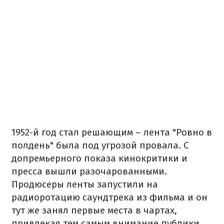
1952
-й год
стал
решающим
–
лента
"Ровно
в
полдень"
была
под
угрозой
провала
.
С
допремьерного
показа
кинокритики
и
пресса
вышли
разочарованными.
Продюсеры
ленты
запустили на
радио
ротацию
саундтрека
из фильма
и
он
тут же
занял
первые
места
в
чартах
,
привлекая
тем
самым
внимание
публики.