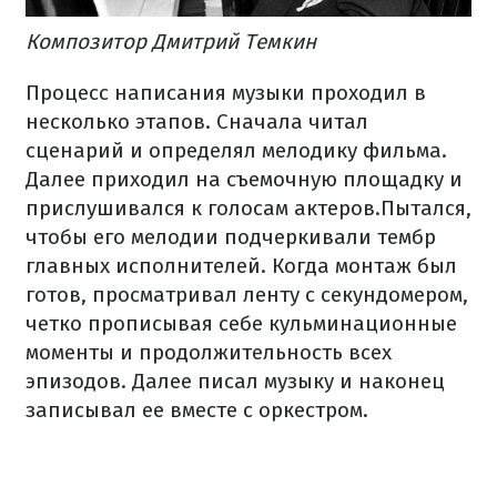
Композитор
Дмитрий
Темкин
Процесс написания
музыки
проходил
в
несколько
этапов.
Сначала
читал
сценарий
и
определял
мелодику
фильма.
Далее
приходил
на съемочную площадку
и
прислушивался
к голосам
актеров.
Пытался
,
чтобы
его
мелодии
подчеркивали
тембр
главных
исполнителей.
Когда
монтаж был
готов
,
просматривал
ленту
с
секундомером
,
четко
прописывая
себе
кульминационные
моменты и
продолжительность
всех
эпизодов.
Далее
писал
музыку
и
наконец
записывал
ее
вместе
с оркестром.