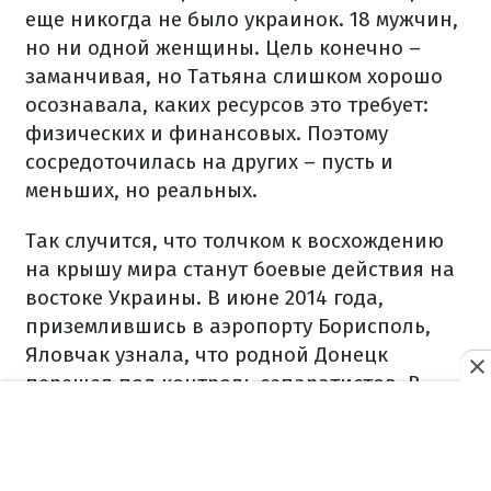
еще никогда не было украинок. 18 мужчин,
но ни одной женщины. Цель конечно –
заманчивая, но Татьяна слишком хорошо
осознавала, каких ресурсов это требует:
физических и финансовых. Поэтому
сосредоточилась на других – пусть и
меньших, но реальных.
Так случится, что толчком к восхождению
на крышу мира станут боевые действия на
востоке Украины. В июне 2014 года,
приземлившись в аэропорту Борисполь,
Яловчак узнала, что родной Донецк
перешел под контроль сепаратистов. В
одно мгновение Татьяна потеряла и дом
возле Донецкого аэропорта, и
туристическую фирму, владелицей которой