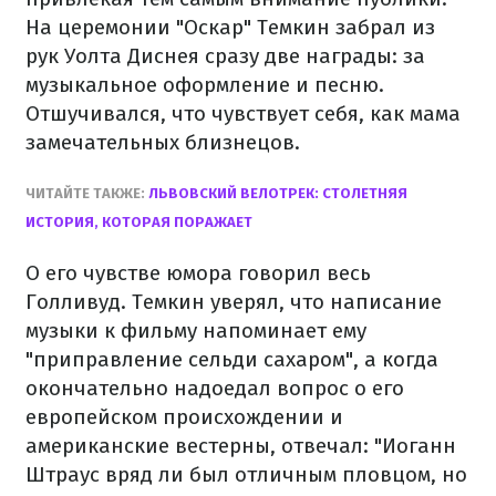
На церемонии
"Оскар"
Темкин
забрал
из
рук
Уолта Диснея
сразу
две
награды: за
музыкальное оформление
и
песню.
Отшучивался
, что чувствует
себя,
как
мама
замечательных
близнецов.
ЧИТАЙТЕ
ТАКЖЕ
:
ЛЬВОВСКИЙ
ВЕЛОТРЕК
:
СТОЛЕТНЯЯ
ИСТОРИЯ
,
КОТОРАЯ
ПОРАЖАЕТ
О его чувстве юмора говорил весь
Голливуд.
Темкин уверял, что написание
музыки к фильму напоминает ему
"приправление сельди сахаром", а когда
окончательно надоедал вопрос о его
европейском происхождении и
американские вестерны, отвечал: "Иоганн
Штраус вряд ли был отличным пловцом, но