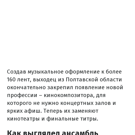
Создав
музыкальное оформление
к
более
160
лент
,
выходец из
Полтавской области
окончательно
закрепил
появление
новой
профессии
–
кинокомпозитора
,
для
которого не
нужно
концертных
залов
и
ярких
афиш.
Теперь
их
заменяют
кинотеатры
и
финальные
титры.
Как выглядел ансамбль