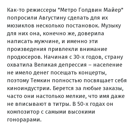
Как-то
режиссеры
"Метро
Голдвин
Майер
"
попросили
Августину
сделать
для
их
мюзиклов
несколько
постановок.
Музыку
для
них
она
,
конечно
же
,
доверила
написать
мужчине
,
и
именно
эти
произведения
привлекли
внимание
продюсеров.
Начиная
с
30-х годов
,
страну
охватила
Великая депрессия
–
население
не имело
денег
посещать
концерты
,
поэтому
Темкин
полностью
посвящает
себя
киноиндустрии.
Берется за
любые заказы
,
часто
они
настолько
мелкие
,
что
имя
даже
не
вписывают в
титры.
В
50-х
годах
он
композитор
с самыми высокими
гонорарами
.