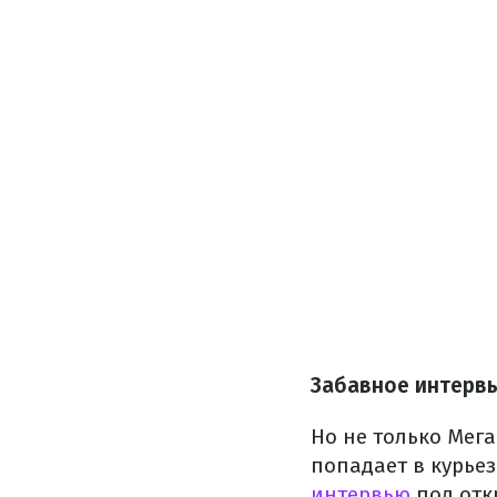
Забавное интервь
Но не только Мега
попадает в курье
интервью
под отк