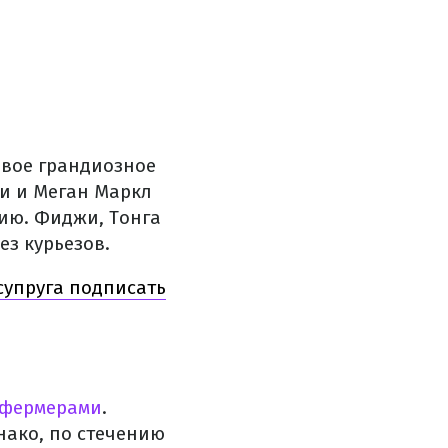
рвое грандиозное
ри и Меган Маркл
лию. Фиджи, Тонга
ез курьезов.
супруга подписать
с фермерами
.
нако, по стечению