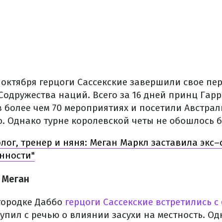
 октября герцоги Сассекские завершили свое пе
Содружества наций. Всего за 16 дней принц Гар
в более чем 70 мероприятиях и посетили Австра
. Однако турне королевской четы не обошлось б
лог, тренер и няня: Меган Маркл заставила экс–
енности"
 Меган
городке Даббо
герцоги Сассекские встретились 
упил с речью о влиянии засухи на местность. Од