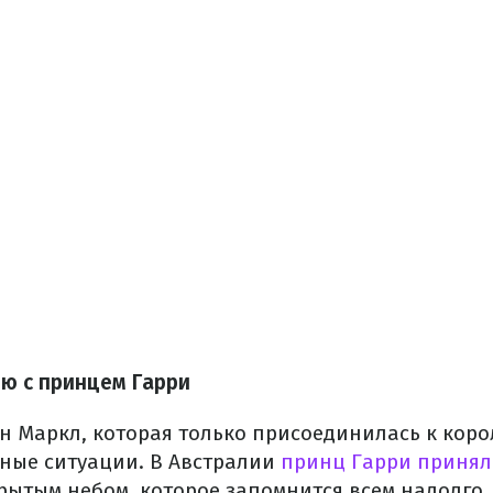
ю с принцем Гарри
н Маркл, которая только присоединилась к коро
зные ситуации. В Австралии
принц Гарри принял 
рытым небом, которое запомнится всем надолго.