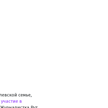
левской семье,
участие в
 Журналистка Рут