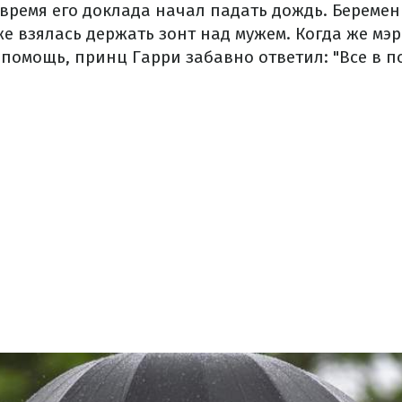
 время его доклада начал падать дождь. Береме
же взялась держать зонт над мужем. Когда же мэр
омощь, принц Гарри забавно ответил: "Все в по