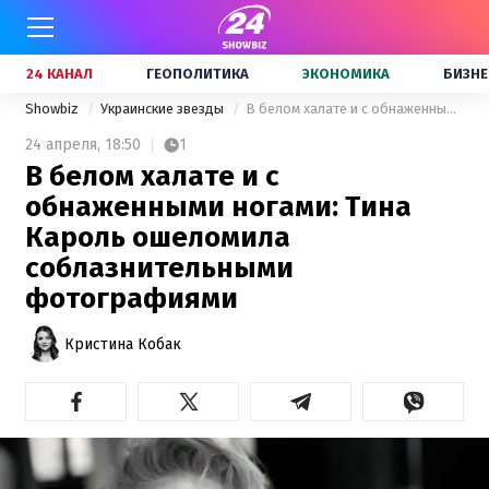
24 КАНАЛ
ГЕОПОЛИТИКА
ЭКОНОМИКА
БИЗНЕ
Showbiz
Украинские звезды
В белом халате и с обнаженными ногами: Тина Кароль ошеломила соблазнительными фотографиями
24 апреля,
18:50
1
В белом халате и с
обнаженными ногами: Тина
Кароль ошеломила
соблазнительными
фотографиями
Кристина Кобак