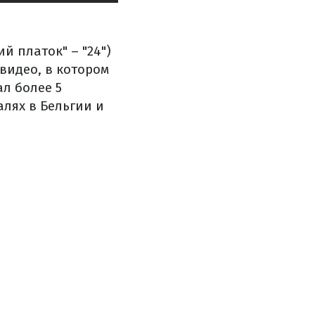
й платок" – "24")
видео, в котором
л более 5
лях в Бельгии и