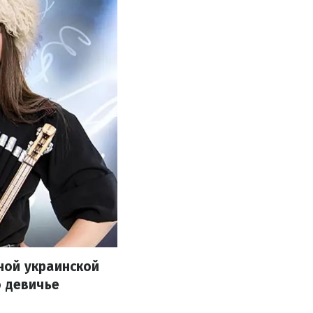
ной украинской
о девичье