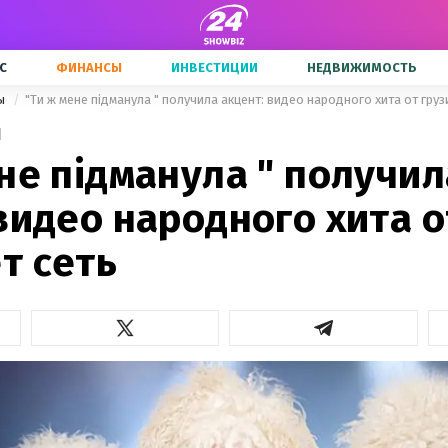
С
ФИНАНСЫ
ИНВЕСТИЦИИ
НЕДВИЖИМОСТЬ
ны
"Ти ж мене підманула " получила акцент: видео народного хита от гру
1
не підманула " получил
видео народного хита о
т сеть