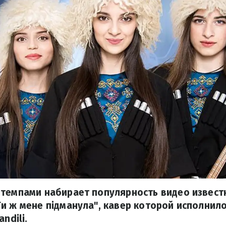
 темпами набирает популярность видео извест
и ж мене підманула", кавер которой исполнил
ndili.