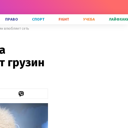
ПРАВО
СПОРТ
FIGHT
УЧЕБА
ЛАЙФХАК
зин влюбляет сеть
а
т грузин