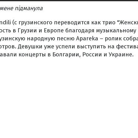
ж мене підманула
dili (с грузинского переводится как трио "Женски
ость в Грузии и Европе благодаря музыкальному 
узинскую народную песню Apareka – ролик собра
тров. Девушки уже успели выступить на фестива
авали концерты в Болгарии, России и Украине.