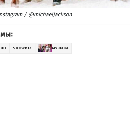
nstagram / @michaeljackson
емы:
ИНО
SHOWBIZ
МУЗЫКА