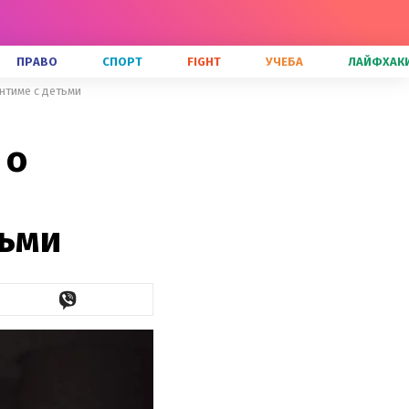
ПРАВО
СПОРТ
FIGHT
УЧЕБА
ЛАЙФХАК
нтиме с детьми
 о
тьми