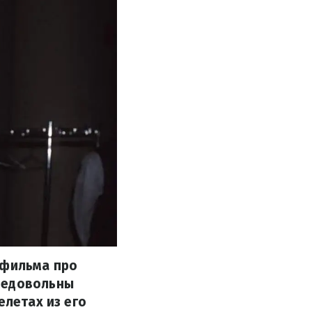
 фильма про
недовольны
елетах из его