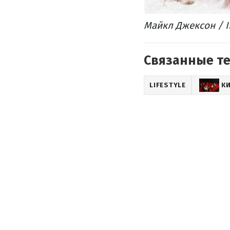
Майкл Джексон / I
Связанные т
LIFESTYLE
К