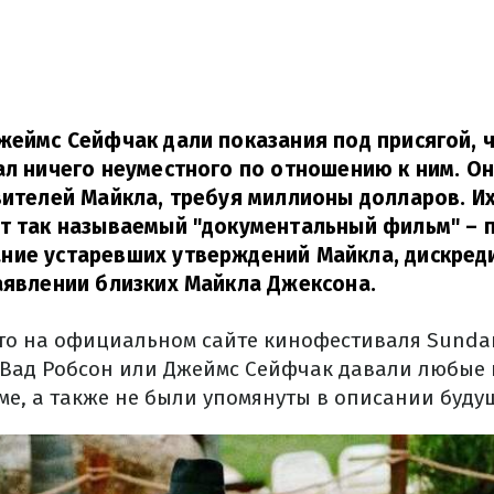
жеймс Сейфчак дали показания под присягой, 
ал ничего неуместного по отношению к ним. Он
вителей Майкла, требуя миллионы долларов. И
т так называемый "документальный фильм" – 
ние устаревших утверждений Майкла, дискред
аявлении близких Майкла Джексона.
что на официальном сайте кинофестиваля Sunda
 Вад Робсон или Джеймс Сейфчак давали любые
ме, а также не были упомянуты в описании буду