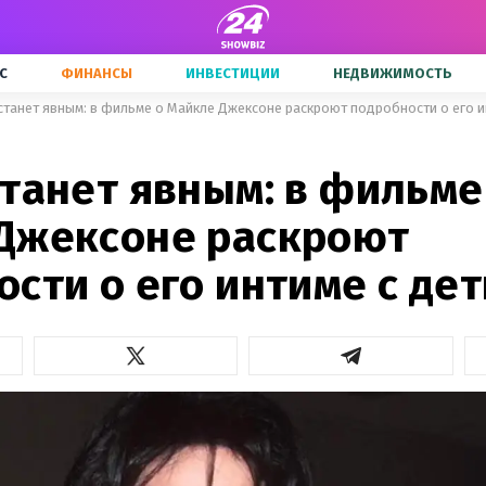
С
ФИНАНСЫ
ИНВЕСТИЦИИ
НЕДВИЖИМОСТЬ
станет явным: в фильме о Майкле Джексоне раскроют подробности о его и
танет явным: в фильме
Джексоне раскроют
сти о его интиме с де