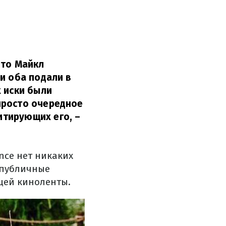
что Майкл
и оба подали в
х иски были
просто очередное
итирующих его,
–
nce нет никаких
 публичные
щей киноленты.