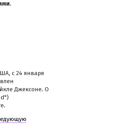
ами.
ША, с 24 января
авлен
йкле Джексоне. О
d")
е.
следующую