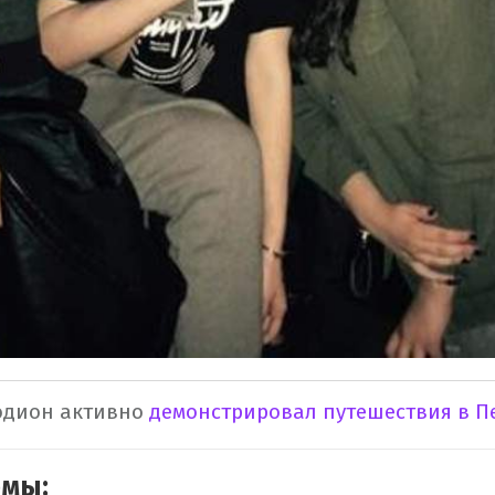
одион активно
демонстрировал путешествия в П
емы: