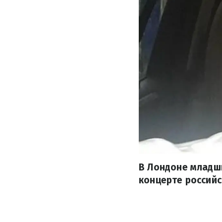
В Лондоне младши
концерте российс