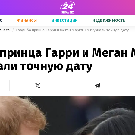
С
ФИНАНСЫ
ИНВЕСТИЦИИ
НЕДВИЖИМОСТЬ
знеса
Свадьба принца Гарри и Меган Маркл: СМИ узнали точную дату
 принца Гарри и Меган 
али точную дату