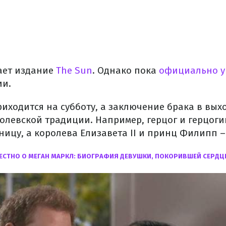
ает издание
The Sun
. Однако пока
официально у
ии.
риходится на субботу, а заключение брака в вых
олевской традиции. Например, герцог и герцог
ицу, а королева Елизавета II и принц Филипп – 
ЕСТНО О МЕГАН МАРКЛ: БИОГРАФИЯ ДЕВУШКИ, ПОКОРИВШЕЙ СЕРДЦ