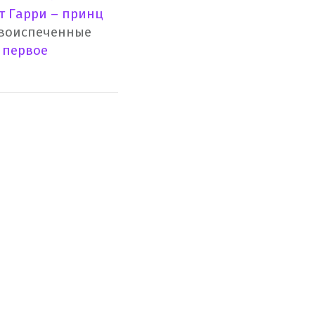
т Гарри – принц
воиспеченные
и
первое