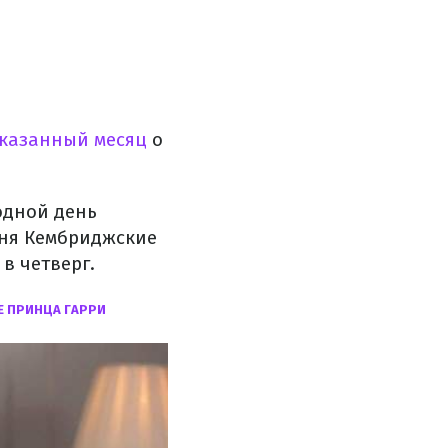
казанный месяц
о
одной день
иня Кембриджские
в четверг.
Е ПРИНЦА ГАРРИ