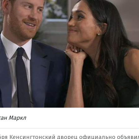
ган Маркл
бря Кенсингтонский дворец официально объяви