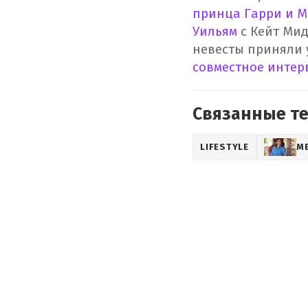
принца Гарри и М
Уильям
с Кейт Мид
невесты приняли 
совместное интер
Связанные т
LIFESTYLE
М