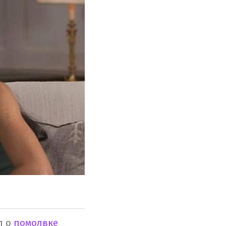
л о
помолвке