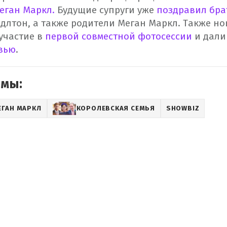
еган Маркл.
Будущие супруги уже
поздравил бра
длтон, а также родители Меган Маркл.
Также но
участие в
первой совместной фотосессии
и дал
вью
.
емы:
ЕГАН МАРКЛ
КОРОЛЕВСКАЯ СЕМЬЯ
SHOWBIZ