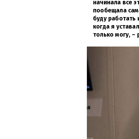
начинала все эт
пообещала сама
буду работать 
когда я устава
только могу,
– 