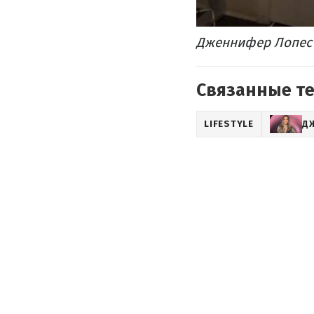
Дженнифер Лопес 
Связанные т
LIFESTYLE
Д