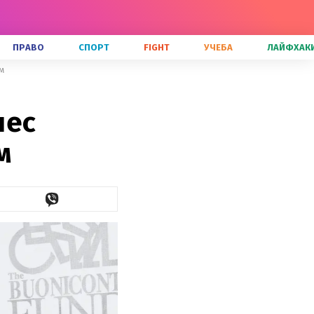
ПРАВО
СПОРТ
FIGHT
УЧЕБА
ЛАЙФХАК
м
пес
м