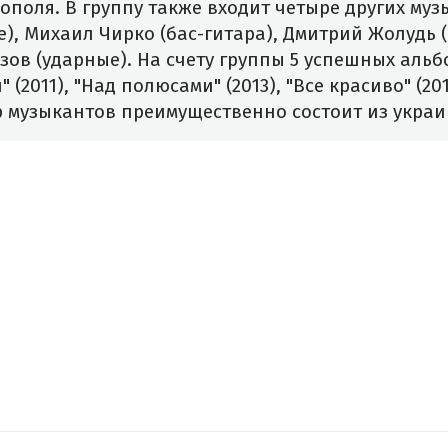
Тополя. В группу также входит четыре других муз
), Михаил Чирко (бас-гитара), Дмитрий Жолудь (
ов (ударные). На счету группы 5 успешных альбо
" (2011), "Над полюсами" (2013), "Все красиво" (20
ар музыкантов преимущественно состоит из украи