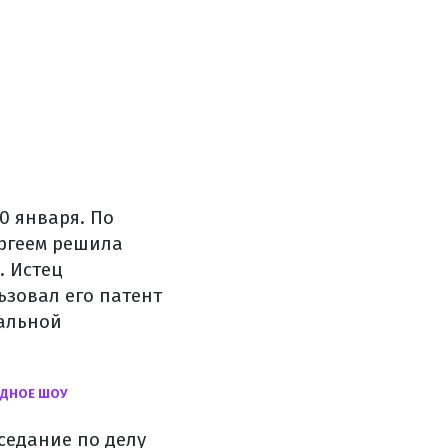
0 января. По
ергеем решила
. Истец
ьзовал его патент
кальной
ОДНОЕ ШОУ
аседание по делу