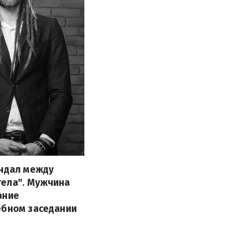
андал между
тела". Мужчина
ание
ебном заседании