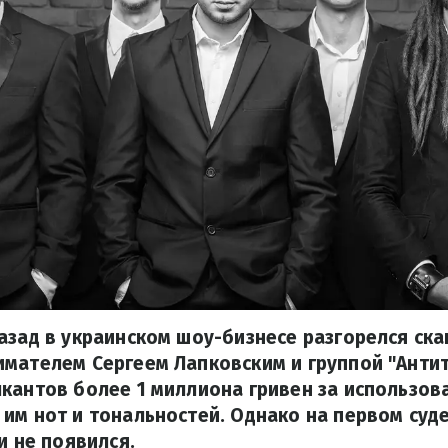
азад в украинском шоу-бизнесе разгорелся ск
мателем Сергеем Лапковским и группой "Анти
кантов более 1 миллиона гривен за использов
им нот и тональностей. Однако на первом суд
и не появился.