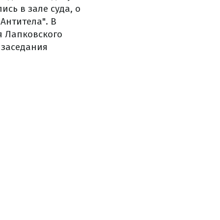
ись в зале суда, о
Антитела". В
я Лапковского
 заседания