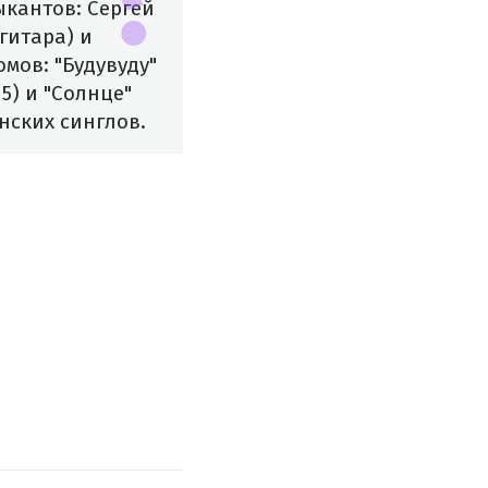
ыкантов: Сергей
гитара) и
мов: "Будувуду"
15) и "Солнце"
нских синглов.