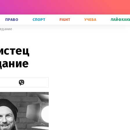
ПРАВО
СПОРТ
FIGHT
УЧЕБА
ЛАЙФХАК
седание
истец
дание