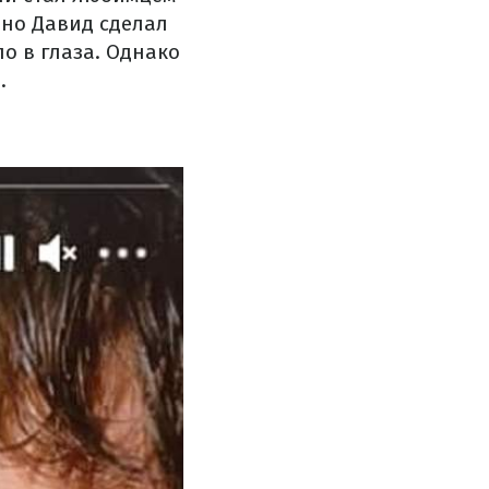
ано Давид сделал
о в глаза. Однако
.