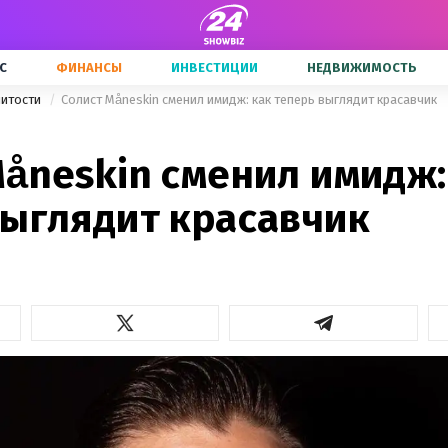
С
ФИНАНСЫ
ИНВЕСТИЦИИ
НЕДВИЖИМОСТЬ
нитости
Солист Måneskin сменил имидж: как теперь выглядит красавчик
åneskin сменил имидж:
выглядит красавчик