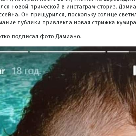
ался новой прической в инстаграм-сториз. Дами
ссейна. Он прищурился, поскольку солнце светил
мание публики привлекла новая стрижка кумира
ротко подписал фото Дамиано.