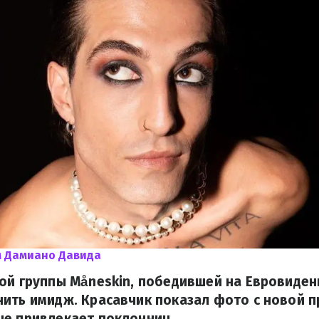
м Дамиано Давида
ой группы Måneskin, победившей на Евровиден
ить имидж. Красавчик показал фото с новой п
ше привлекает поклонниц.