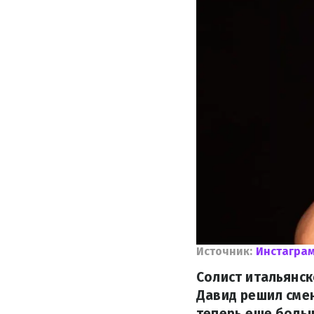
Источник:
Инстагра
Солист итальянск
Давид решил смен
теперь еще боль