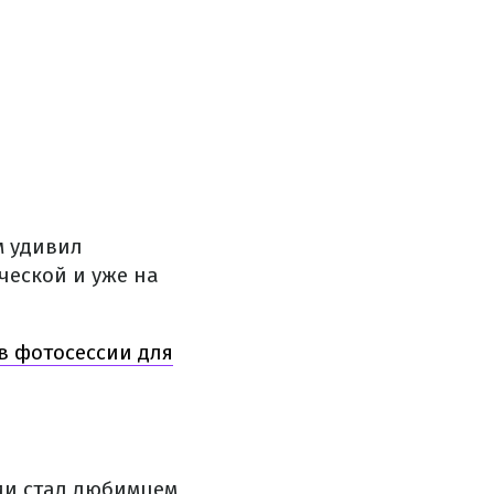
м удивил
ческой и уже на
в фотосессии для
ии стал любимцем