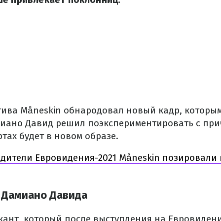
ива Måneskin обнародовал новый кадр, которы
иано Давид решил поэкспериментировать с при
тах будет в новом образе.
дители Евровидения-2021 Måneskin позировали 
 Дамиано Давида
ант, который после выступления на Евровиден