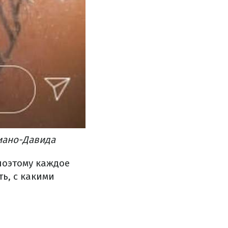
иано-Давида
поэтому каждое
ь, с какими