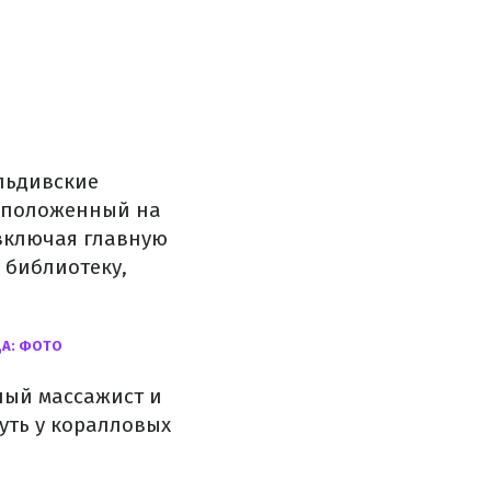
альдивские
расположенный на
 включая главную
 библиотеку,
ЦА: ФОТО
ный массажист и
уть у коралловых