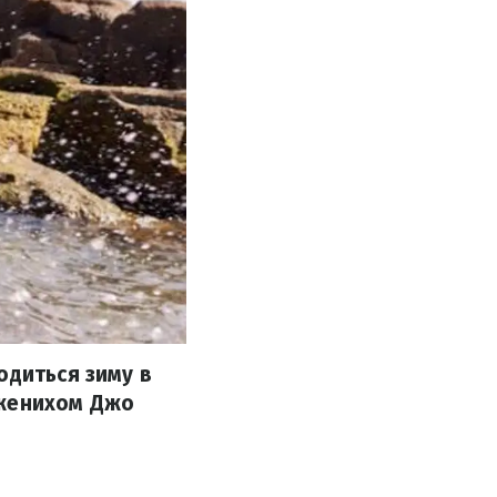
одиться зиму в
 женихом Джо