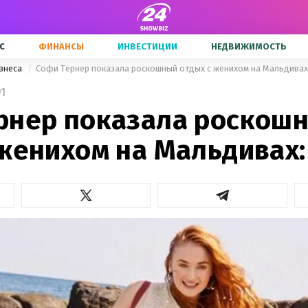
С
ФИНАНСЫ
ИНВЕСТИЦИИ
НЕДВИЖИМОСТЬ
знеса
Софи Тернер показала роскошный отдых с женихом на Мальдивах
1
рнер показала роскош
 женихом на Мальдивах