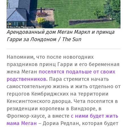
Арендованный дом Меган Маркл и принца
Гарри за Лондоном / The Sun
Напомним, что после новогодних
праздников принц Гарри и его беременная
жена Меган
поселятся подальше от своих
родственников
. Пара стремится начать
самостоятельную жизнь и жить отдельно от
герцогов Кембриджских на территории
Кенсингтонского дворца. Чета поселится в
резиденции королевы в Виндзоре, в
Фрогмор-хаусе, а вместе
с ними будет жить
мама Меган
– Дориа Редлан, которая будет