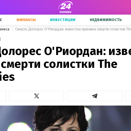
С
ФИНАНСЫ
ИНВЕСТИЦИИ
НЕДВИЖИМОСТЬ
знеса
Смерть Долорес О'Риордан: известна причина смерти солистки The
1
Долорес О'Риордан: изв
 смерти солистки The
ies