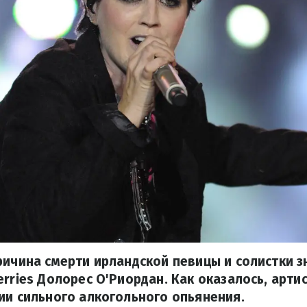
ричина смерти ирландской певицы и солистки 
erries Долорес О'Риордан. Как оказалось, арти
ии сильного алкогольного опьянения.