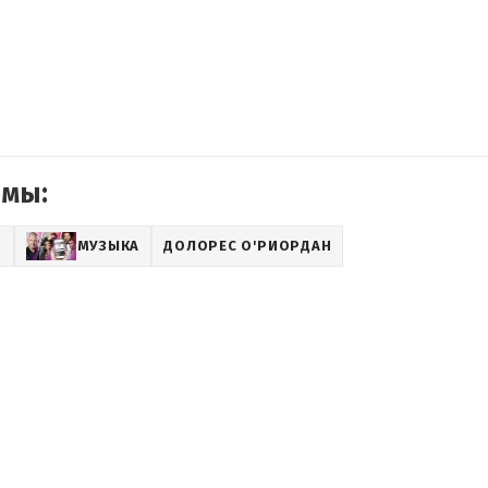
емы:
Z
МУЗЫКА
ДОЛОРЕС О'РИОРДАН