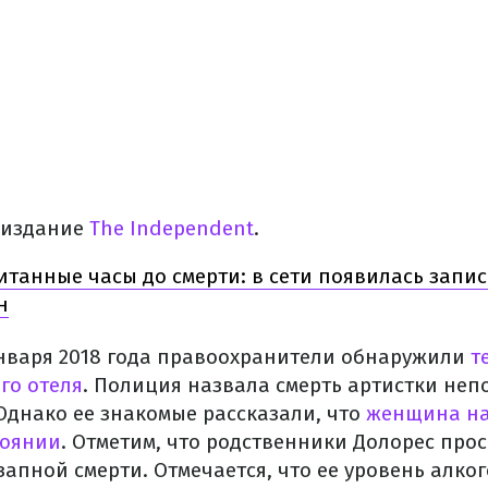
 издание
The Independent
.
итанные часы до смерти: в сети появилась запис
н
 января 2018 года правоохранители обнаружили
т
го отеля
. Полиция назвала смерть артистки неп
Однако ее знакомые рассказали, что
женщина на
тоянии
. Отметим, что родственники Долорес про
запной смерти.
Отмечается, что ее уровень алког