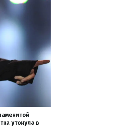
знаменитой
стка утонула в