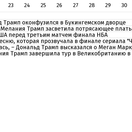
23
24
25
26
27
28
29
30
д Трамп оконфузился в Букингемском дворце
 Мелания Трамп засветила потрясающее плать
США перед третьим матчем финала НБА
есню, которая прозвучала в финале сериала "
ась, – Дональд Трамп высказался о Меган Мар
лания Трамп завершила тур в Великобританию в