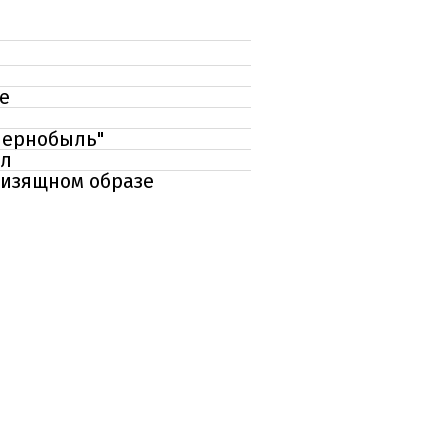
е
Чернобыль"
кл
 изящном образе