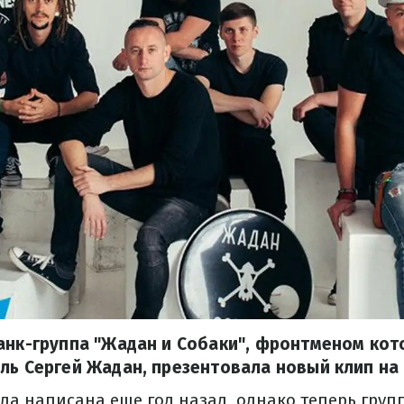
анк-группа "Жадан и Собаки", фронтменом кот
ль Сергей Жадан, презентовала новый клип на
ыла написана еще год назад, однако теперь груп