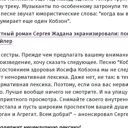
му треку. Музыканты по-особенному затронули т
 песне звучат юмористические слова: "когда вы
 умирает еще один Кобзон".
тный роман Сергея Жадана экранизировали: по
йлер
и сестры. Прежде чем предлагать вашему внима
оизведение, хочу сказать следующее. Песню "Ко
 состоянием здоровья Иосифа Кобзона мы не след
т ненормативная лексика. Даже нет, не так: в т
рмативная лексика. Поэтому, если она вас нерви
о. Лучше вообще ничего не смотрите. И на улицу
приятного просмотра. Снимайте своего внутренн
естала и пусть широким проспектом вашей души
ган и Агрегат. Всем добра!" – анонсировал Серг
содержит нецензурную лексику!