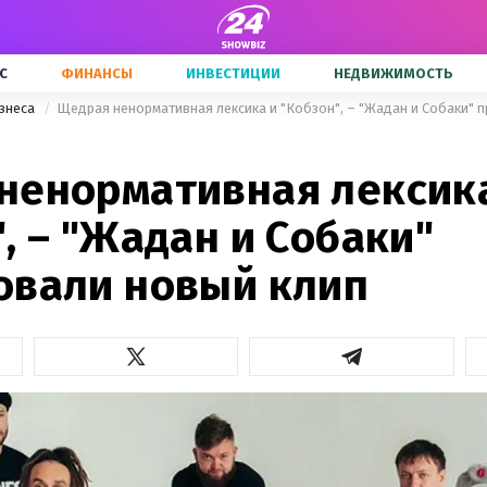
С
ФИНАНСЫ
ИНВЕСТИЦИИ
НЕДВИЖИМОСТЬ
знеса
Щедрая ненормативная лексика и "Кобзон", – "Жадан и Собаки" 
ненормативная лексик
, – "Жадан и Собаки"
овали новый клип