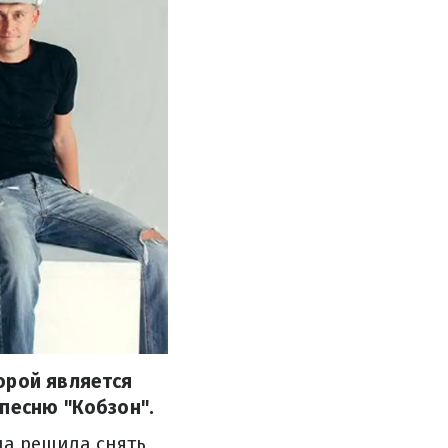
орой является
 песню "Кобзон".
па решила снять