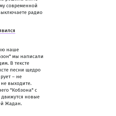
ему современной
 выключаете радио
явился
нию наше
бзон" мы написали
им. В тексте
ексте песни щедро
рует – не
 не выходите.
его "Кобзона" с
 движутся новые
ей Жадан.