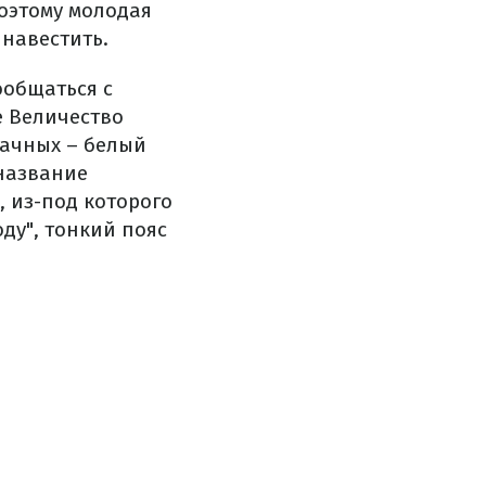
оэтому молодая
 навестить.
ообщаться с
е Величество
дачных – белый
 название
 из-под которого
ду", тонкий пояс