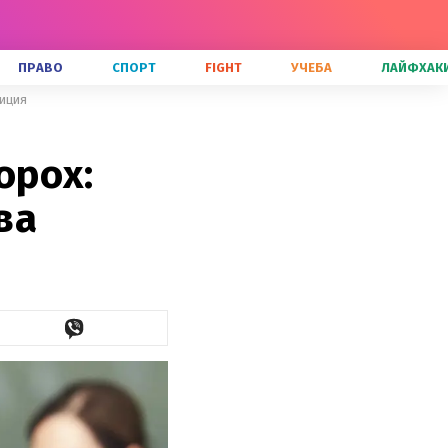
ПРАВО
СПОРТ
FIGHT
УЧЕБА
ЛАЙФХАК
тиция
орох:
ва