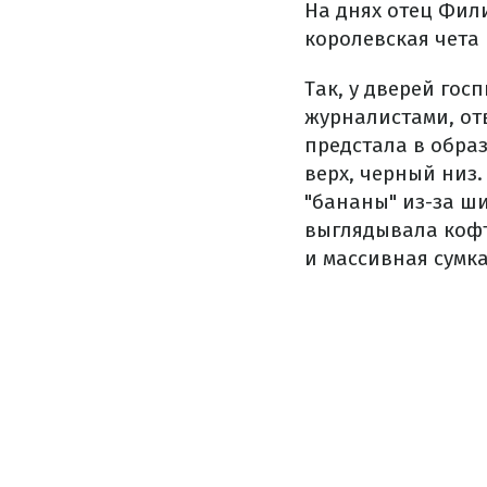
На днях отец Фил
королевская чета 
Так, у дверей гос
журналистами, от
предстала в обра
верх, черный низ
"бананы" из-за ш
выглядывала кофта
и массивная сумка