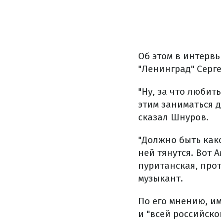
Об этом в интервь
"Ленинград" Серг
"Ну, за что любит
этим заниматься да
сказал Шнуров.
"Должно быть како
ней тянутся. Вот 
пуританская, прот
музыкант.
По его мнению, и
и "всей российск