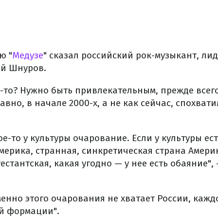
ю "
Медузе
" сказал российский рок-музыкант, ли
ей Шнуров.
ь-то? Нужно быть привлекательным, прежде всег
вно, в начале 2000-х, а не как сейчас, спохватил
е-то у культуры очарование. Если у культуры ест
Америка, странная, синкретическая страна Амери
естантская, какая угодно — у нее есть обаяние",
менно этого очарования не хватает России, кажд
ой формации".