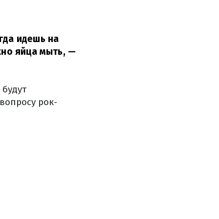
гда идешь на
жно яйца мыть,
—
 будут
вопросу рок-