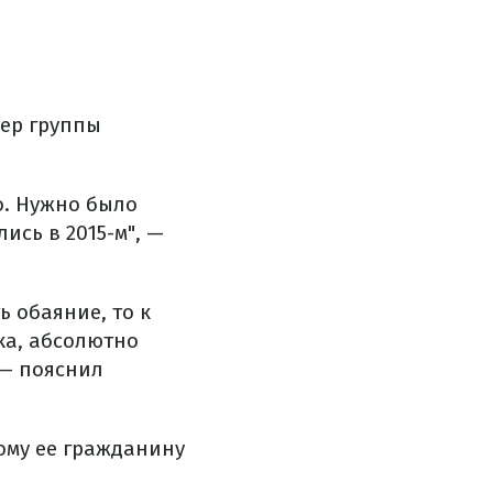
дер группы
о. Нужно было
ись в 2015-м", —
ь обаяние, то к
ка, абсолютно
 — пояснил
ому ее гражданину