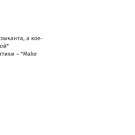
ыканта, а кое-
ой"
итики – "Make