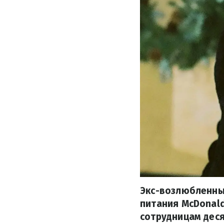
Экс-возлюбленны
питания McDonald'
сотрудницам дес