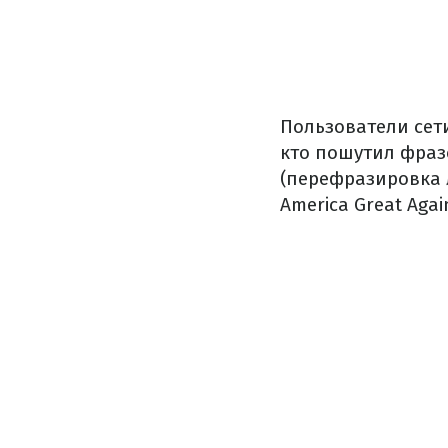
Пользователи сет
кто пошутил фразо
(перефразировка 
America Great Again