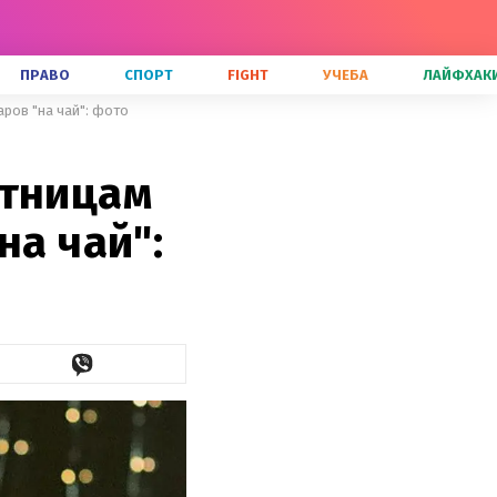
ПРАВО
СПОРТ
FIGHT
УЧЕБА
ЛАЙФХАК
ров "на чай": фото
отницам
на чай":