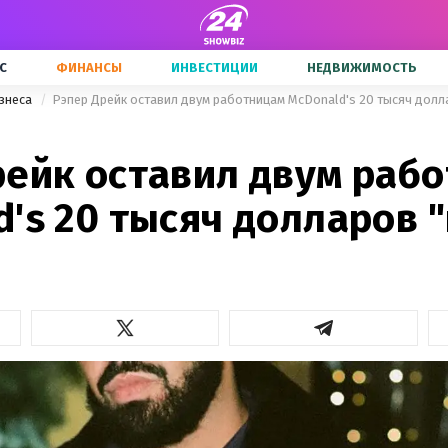
С
ФИНАНСЫ
ИНВЕСТИЦИИ
НЕДВИЖИМОСТЬ
знеса
Рэпер Дрейк оставил двум работницам McDonald's 20 тысяч долла
рейк оставил двум раб
's 20 тысяч долларов "