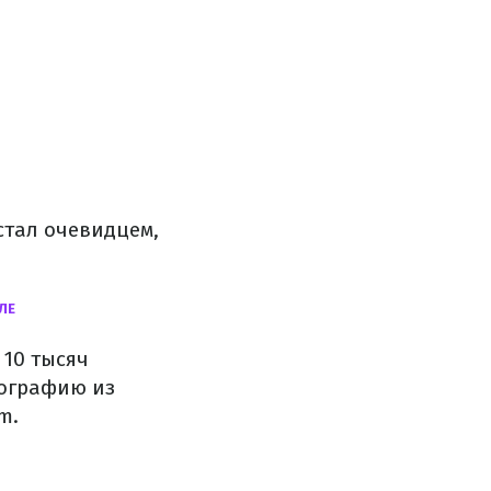
 стал очевидцем,
ЛЕ
 10 тысяч
тографию из
m.