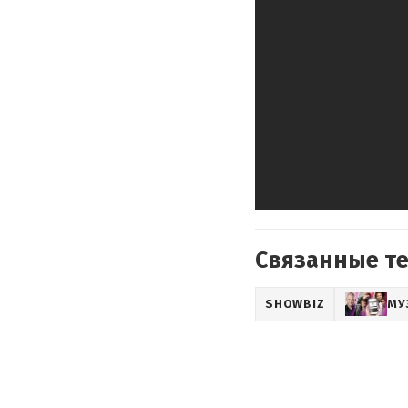
Связанные т
SHOWBIZ
МУ