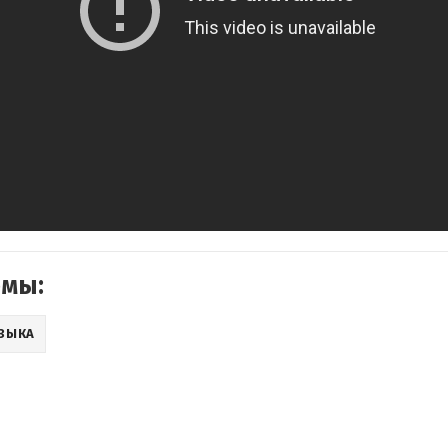
емы:
ЗЫКА