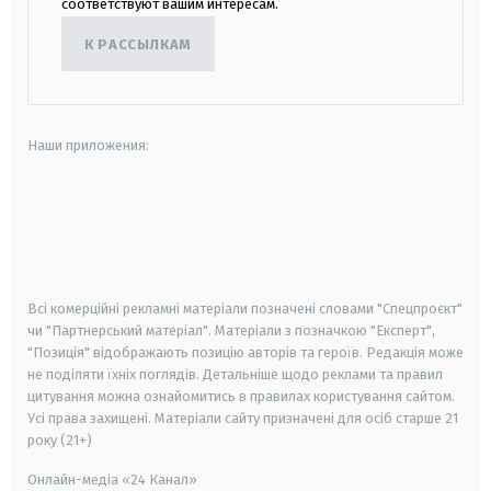
соответствуют вашим интересам.
К РАССЫЛКАМ
Наши приложения:
android
apple
smart tv
samsung smart tv
Всі комерційні рекламні матеріали позначені словами "Спецпроєкт"
чи "Партнерський матеріал". Матеріали з позначкою "Експерт",
"Позиція" відображають позицію авторів та героїв. Редакція може
не поділяти їхніх поглядів. Детальніше щодо реклами та правил
цитування можна ознайомитись в правилах користування сайтом.
Усі права захищені.
Матеріали сайту призначені для осіб старше
21
року (21+)
Онлайн-медіа «24 Канал»