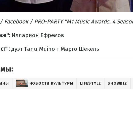
/ Facebook / PRO-PARTY "M1 Music Awards. 4 Seaso
аж":
Илларион Ефремов
ст":
дуэт Tanu Muino т Марго Шекель
емы:
АИНЫ
НОВОСТИ КУЛЬТУРЫ
LIFESTYLE
SHOWBIZ