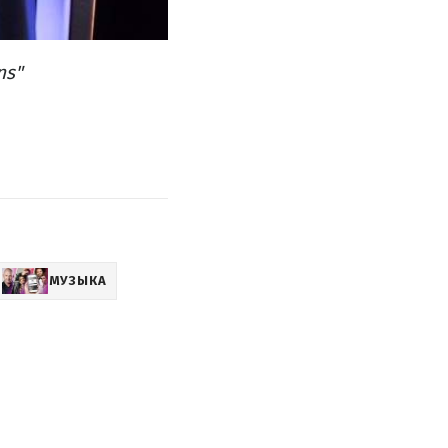
ns"
МУЗЫКА