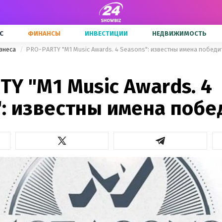
С
ФИНАНСЫ
ИНВЕСТИЦИИ
НЕДВИЖИМОСТЬ
знеса
PRO-PARTY "M1 Music Awards. 4 Seasons": известны имена победи
Y "M1 Music Awards. 4
": известны имена поб