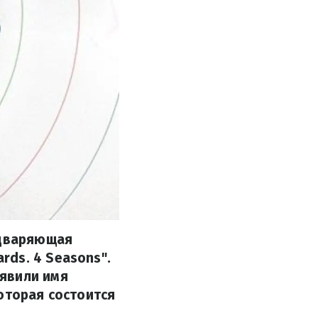
едваряющая
ds. 4 Seasons".
ъявили имя
оторая состоится