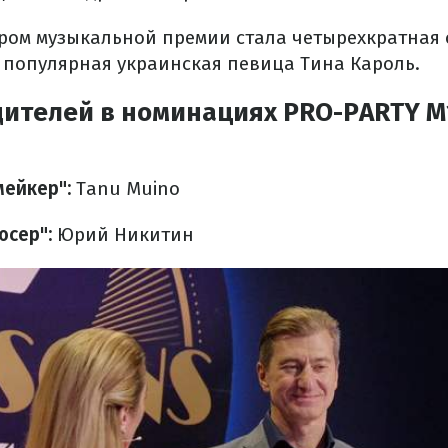
ом музыкальной премии стала четырехкратная
, популярная украинская певица Тина Кароль.
ителей в номинациях PRO-PARTY M1
мейкер":
Tanu Muino
юсер":
Юрий Никитин