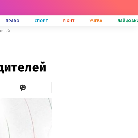
ПРАВО
СПОРТ
FIGHT
УЧЕБА
ЛАЙФХАК
телей
едителей