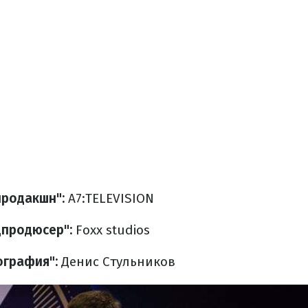
продакшн":
А7:TELEVISION
дпродюсер":
Foxx studios
ография":
Денис Стульников