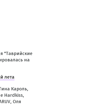
я "Таврийские
ировалась на
ей лета
Тина Кароль,
e Hardkiss,
MARUV, Оля