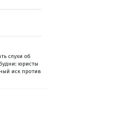
ть слухи об
 будни: юристы
бный иск против