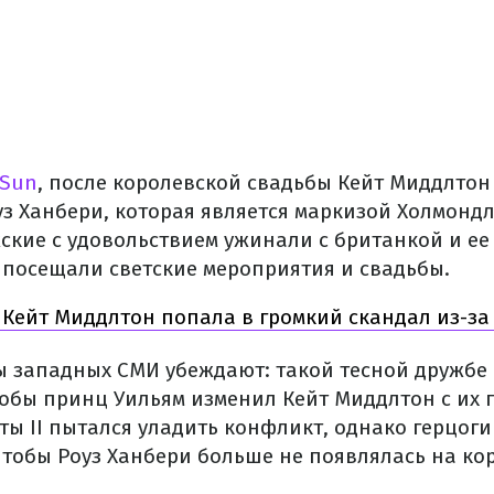
 Sun
, после королевской свадьбы Кейт Миддлтон
уз Ханбери, которая является маркизой Холмондл
ские с удовольствием ужинали с британкой и ее
е посещали светские мероприятия и свадьбы.
Кейт Миддлтон попала в громкий скандал из-за
 западных СМИ убеждают: такой тесной дружбе 
кобы принц Уильям изменил Кейт Миддлтон с их 
еты II пытался уладить конфликт, однако герцог
 чтобы Роуз Ханбери больше не появлялась на ко