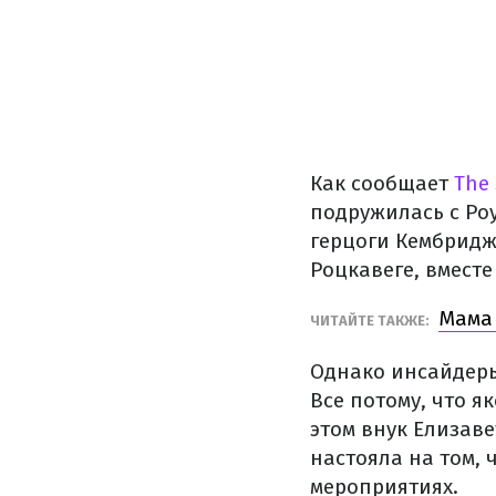
Как сообщает
The
подружилась с Ро
герцоги Кембридж
Роцкавеге, вмест
Мама 
ЧИТАЙТЕ ТАКЖЕ:
Однако инсайдеры
Все потому, что я
этом внук Елизав
настояла на том,
мероприятиях.