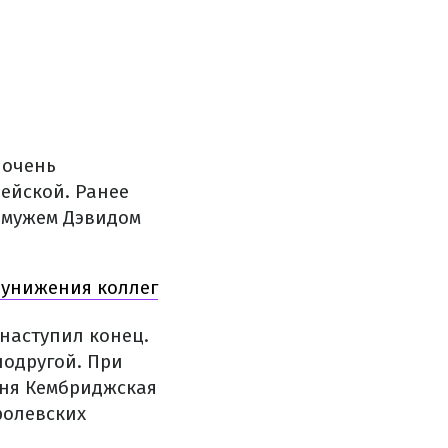
 очень
ейской. Ранее
 мужем Дэвидом
 унижения коллег
наступил конец.
подругой. При
иня Кембриджская
ролевских