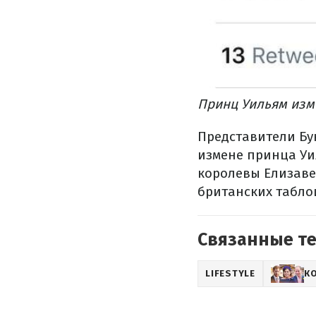
Принц Уильям изме
Представители Бу
измене принца Уи
королевы Елизаве
британских табло
Связанные т
LIFESTYLE
К