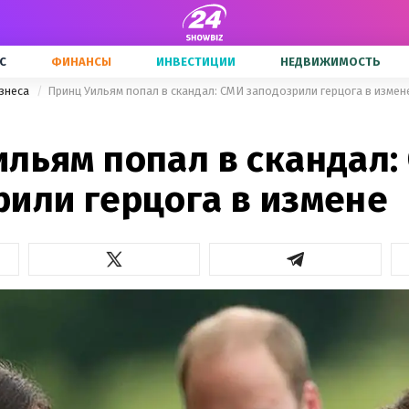
С
ФИНАНСЫ
ИНВЕСТИЦИИ
НЕДВИЖИМОСТЬ
знеса
Принц Уильям попал в скандал: СМИ заподозрили герцога в измен
ильям попал в скандал:
рили герцога в измене