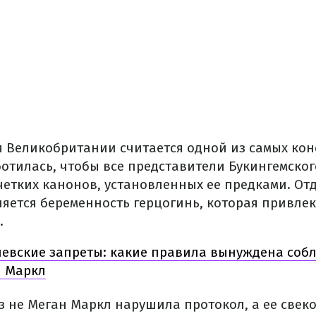
я Великобритании считается одной из самых ко
ботилась, чтобы все представители Букингемско
етких канонов, установленных ее предками. От
ляется беременность герцогинь, которая привле
.
евские запреты: какие правила вынуждена соб
н Маркл
з не Меган Маркл нарушила протокол, а ее свеко