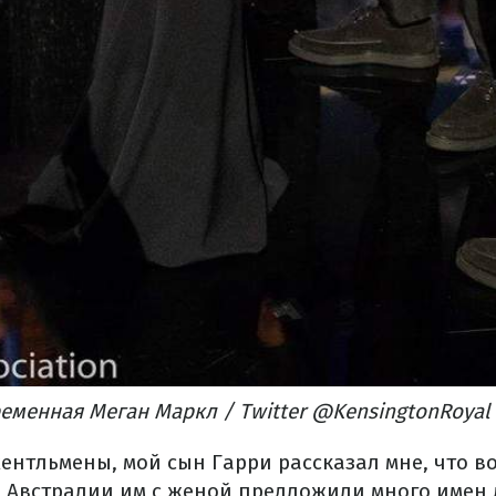
еменная Меган Маркл / Twitter @KensingtonRoyal
жентльмены, мой сын Гарри рассказал мне, что в
о Австралии им с женой предложили много имен 