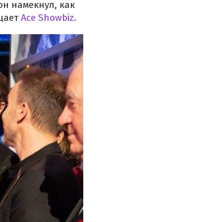
он намекнул, как
бщает
Ace Showbiz.