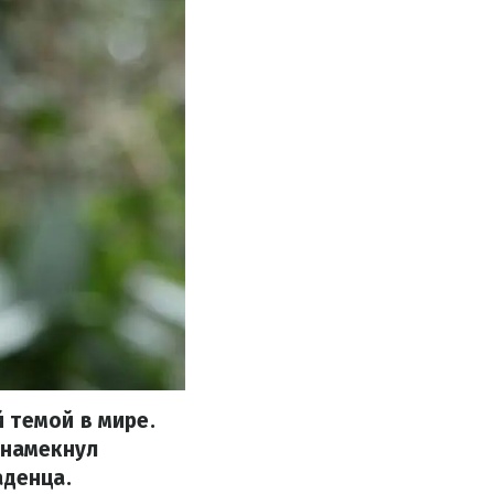
 темой в мире.
 намекнул
аденца.