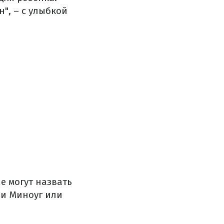
", – с улыбкой
е могут назвать
ли Миноуг или