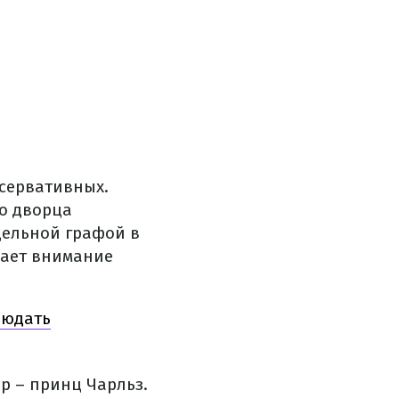
нсервативных.
го дворца
дельной графой в
кает внимание
людать
р – принц Чарльз.