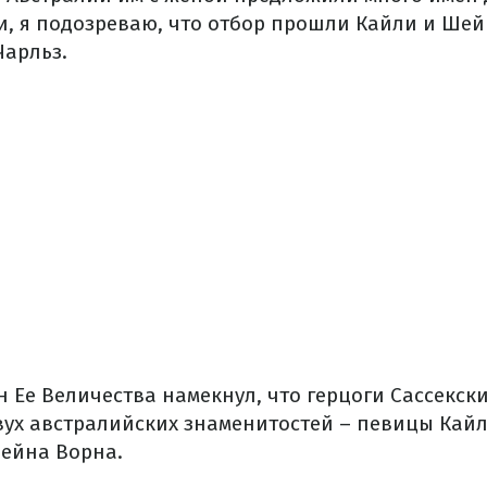
, я подозреваю, что отбор прошли Кайли и Шейн
Чарльз.
 Ее Величества намекнул, что герцоги Сассекски
двух австралийских знаменитостей – певицы Кай
Шейна Ворна.