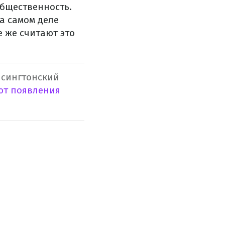
бщественность.
а самом деле
е же считают это
енсингтонский
т появления