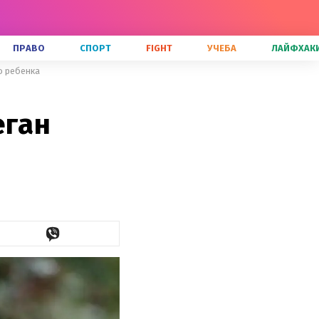
ПРАВО
СПОРТ
FIGHT
УЧЕБА
ЛАЙФХАК
о ребенка
еган