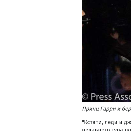
Принц Гарри и бер
"Кстати, леди и д
недавнего тура п