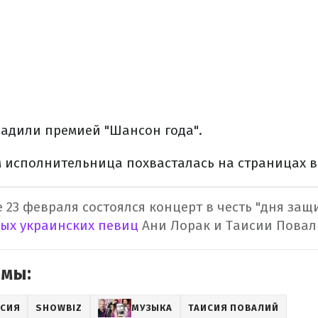
радили премией "Шансон года".
 исполнительница похвасталась на страницах в 
 23 февраля состоялся концерт в честь "дня защ
ных украинских певиц
Ани Лорак и Таисии Повал
емы:
ССИЯ
SHOWBIZ
МУЗЫКА
ТАИСИЯ ПОВАЛИЙ