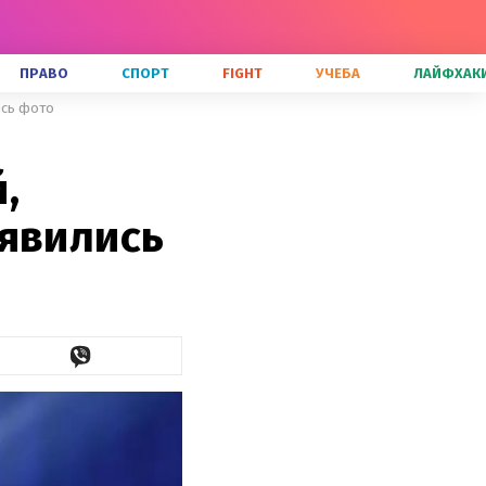
ПРАВО
СПОРТ
FIGHT
УЧЕБА
ЛАЙФХАК
ись фото
,
оявились