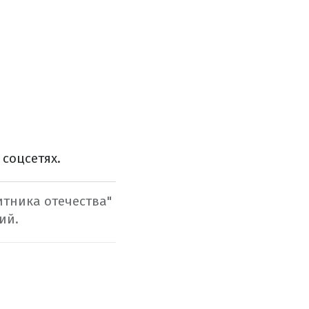
соцсетях.
итника отечества"
ий.