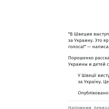
"В Швеции выступ
за Украину. Это я
голоса!" — написа
Порошенко расска
Украины и детей 
У Швеції вист
за Україну. Ц
Опублікован
Напомним, певиц