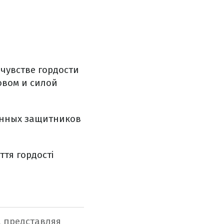
чувстве гордости
овом и силой
енных защитников
тя гордості
 представляя