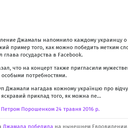
ление Джамалы напомнило каждому украинцу о 
ркий пример того, как можно победить метким сл
л глава государства в Facebook.
зал, что на концерт также пригласили мужеств
с особыми потребностями.
уп Джамали нагадав кожному українцю про відчут
е яскравий приклад того, як можна пе...
о
Петром Порошенком
24 травня 2016 р.
а
Джамала победила
на нынешнем Евровидении,