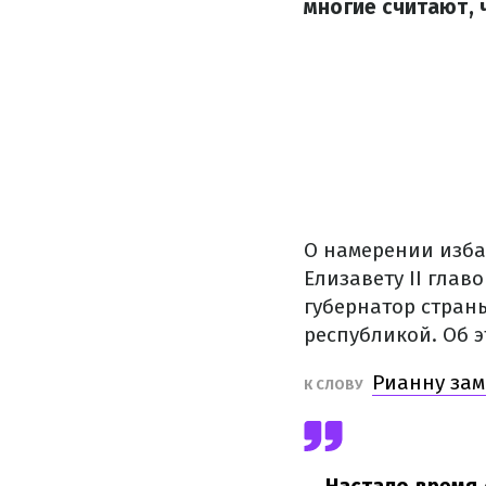
многие считают, 
О намерении изба
Елизавету II глав
губернатор страны
республикой. Об 
Рианну зам
К СЛОВУ