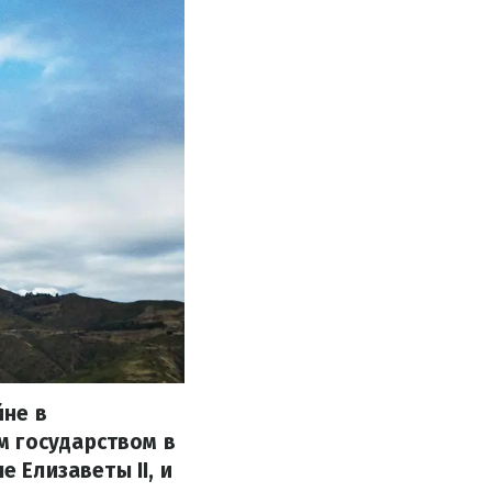
йне в
м государством в
е Елизаветы II, и