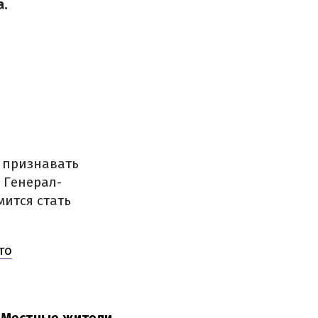
а.
 признавать
. Генерал-
мится стать
то