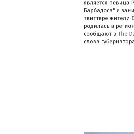
является певица Р
Барбадоса" и зан
твиттере жители Б
родилась в регион
сообщают в
The Da
слова губернатора