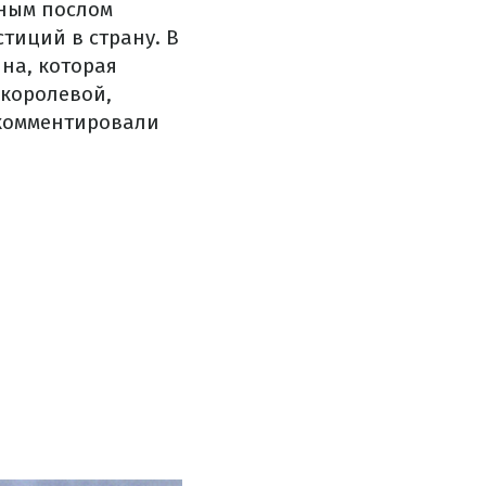
йным послом
тиций в страну. В
нна, которая
 королевой,
рокомментировали