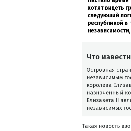
Настало время
хотят видеть г
следующий логи
республикой в 
независимости,
Что известн
Островная стран
независимым гос
королева Елизаве
назначенный кор
Елизавета II яв
независимых гос
Такая новость вз