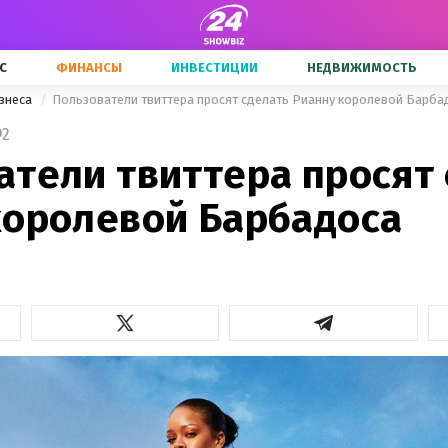
С
ФИНАНСЫ
ИНВЕСТИЦИИ
НЕДВИЖИМОСТЬ
знеса
Пользователи твиттера просят сделать Рианну королевой Барба
2
атели твиттера просят
королевой Барбадоса