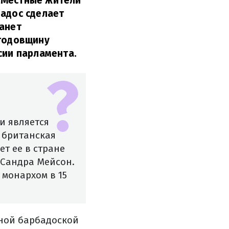
 Местные жители
бадос сделает
танет
 годовщину
сии парламента.
и является
р британская
ет ее в стране
 Сандра Мейсон.
 монархом в 15
тной барбадоской