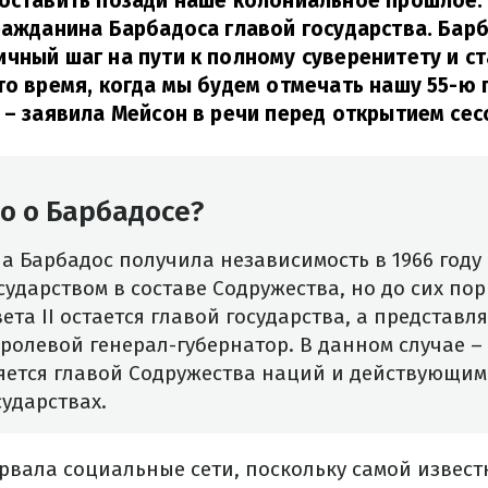
 оставить позади наше колониальное прошлое.
ражданина Барбадоса главой государства. Бар
чный шаг на пути к полному суверенитету и с
то время, когда мы будем отмечать нашу 55-ю
– заявила Мейсон в речи перед открытием сес
о о Барбадосе?
а Барбадос получила независимость в 1966 году 
ударством в составе Содружества, но до сих по
та II остается главой государства, а представля
олевой генерал-губернатор. В данном случае –
ляется главой Содружества наций и действующим
ударствах.
орвала социальные сети, поскольку самой извес