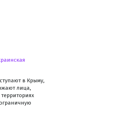
краинская
ступают в Крыму,
езжают лица,
 территориях
пограничную