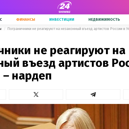
С
ФИНАНСЫ
ИНВЕСТИЦИИ
НЕДВИЖИМОСТЬ
ны
Пограничники не реагируют на незаконный въезд артистов России в У
чники не реагируют на
ный въезд артистов Рос
 – нардеп