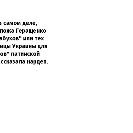
в самом деле,
оспожа Геращенко
абухов" или тех
ницы Украины для
хов" латинской
ссказала нардеп.