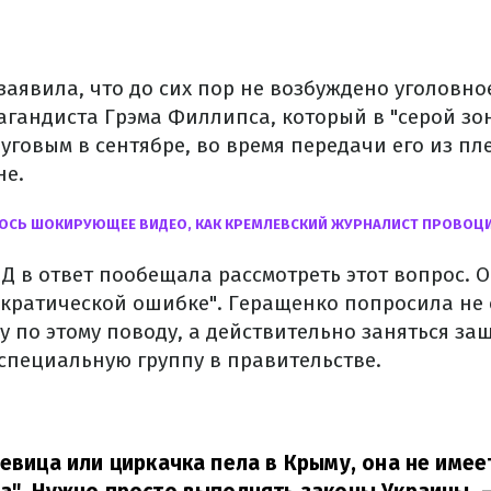
аявила, что до сих пор не возбуждено уголовно
агандиста Грэма Филлипса, который в "серой зо
говым в сентябре, во время передачи его из пл
не.
ОСЬ ШОКИРУЮЩЕЕ ВИДЕО, КАК КРЕМЛЕВСКИЙ ЖУРНАЛИСТ ПРОВОЦ
 в ответ пообещала рассмотреть этот вопрос. О
ократической ошибке". Геращенко попросила не
 по этому поводу, а действительно заняться за
 специальную группу в правительстве.
певица или циркачка пела в Крыму, она не имее