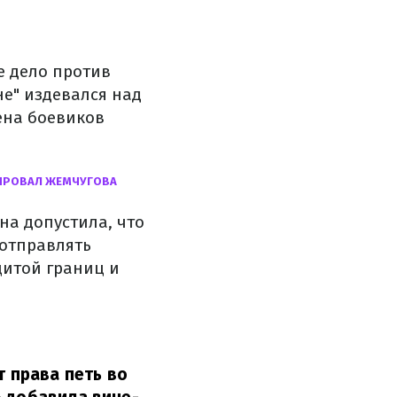
е дело против
не" издевался над
ена боевиков
ИРОВАЛ ЖЕМЧУГОВА
на допустила, что
 отправлять
щитой границ и
т права петь во