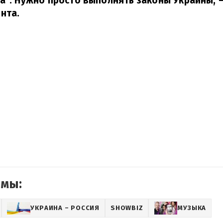
а". Нужно просто выполнять законы Украины,
–
нта.
емы:
УКРАИНА – РОССИЯ
SHOWBIZ
МУЗЫКА