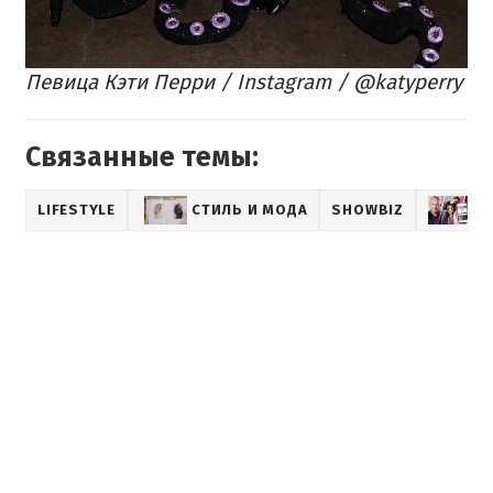
Певица Кэти Перри / Instagram / @katyperry
Связанные темы:
LIFESTYLE
СТИЛЬ И МОДА
SHOWBIZ
М