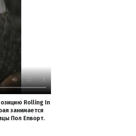
озицию Rolling In
орая занимается
ицы Пол Епворт.