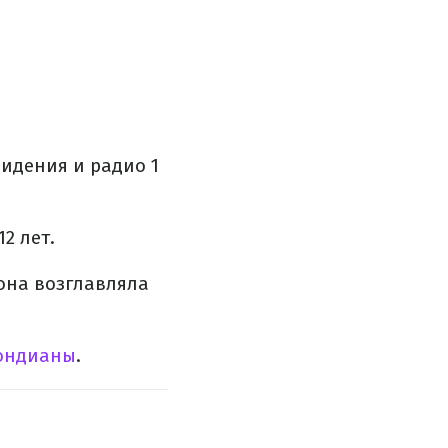
видения и радио 1
2 лет.
она возглавляла
бондианы
.