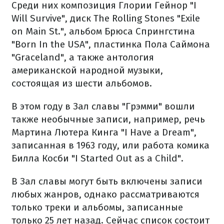
Среди них композиция Глории Гейнор "I
Will Survive", диск The Rolling Stones "Exile
on Main St.", альбом Брюса Спрингстина
"Born In the USA", пластинка Пола Саймона
"Graceland", а также антология
американской народной музыки,
состоящая из шести альбомов.
В этом году в Зал славы "Грэмми" вошли
также необычные записи, например, речь
Мартина Лютера Кинга "I Have a Dream",
записанная в 1963 году, или работа комика
Билла Косби "I Started Out as a Child".
В Зал славы могут быть включены записи
любых жанров, однако рассматриваются
только треки и альбомы, записанные
только 25 лет назад. Сейчас список состоит