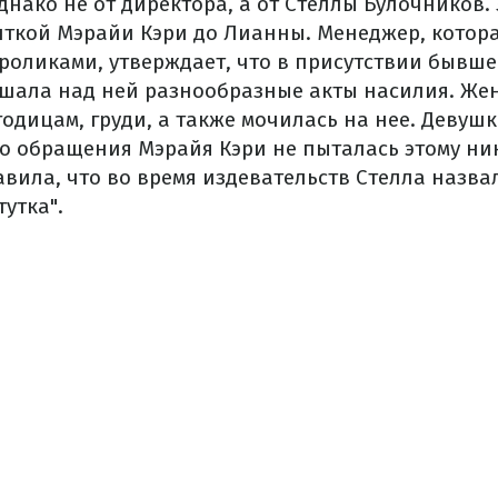
днако не от директора, а от Стеллы Булочников.
нткой Мэрайи Кэри до Лианны. Менеджер, котор
роликами, утверждает, что в присутствии бывше
шала над ней разнообразные акты насилия. Ж
одицам, груди, а также мочилась на нее. Девушк
о обращения Мэрайя Кэри не пыталась этому ни
вила, что во время издевательств Стелла назвал
утка".