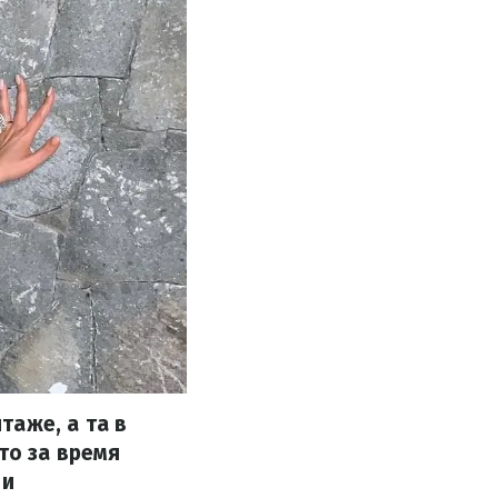
таже, а та в
то за время
 и