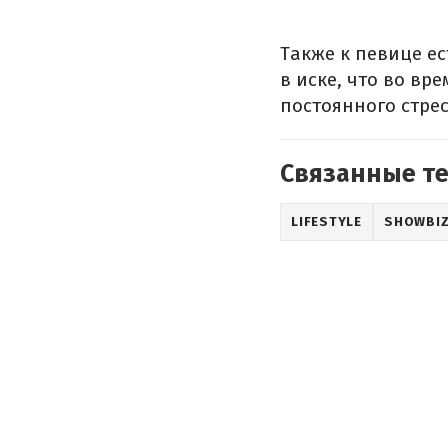
Также к певице е
в иске, что во вр
постоянного стрес
Связанные т
LIFESTYLE
SHOWBI