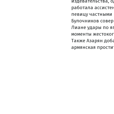
издевательства, о
работала ассисте
певицу частными 
Булочников совер
Лиане удары по яг
моменты жестоког
Также Азарян доба
армянская простит