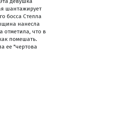
 Эта девушка
ая шантажирует
го босса Стелла
енщина нанесла
а отметила, что в
как помешать.
а ее "чертова