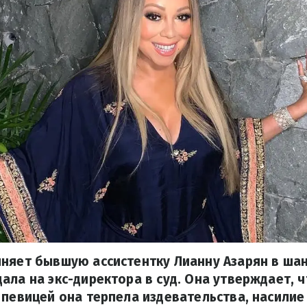
няет бывшую ассистентку Лианну Азарян в шан
ала на экс-директора в суд. Она утверждает, ч
 певицей она терпела издевательства, насилие