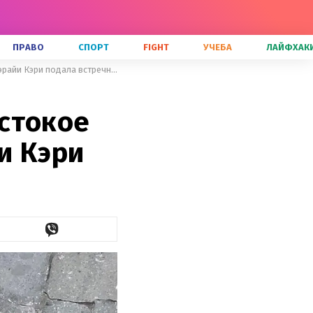
ПРАВО
СПОРТ
FIGHT
УЧЕБА
ЛАЙФХАК
Пережила домогательства и жестокое насилие: экс-помощница Мэрайи Кэри подала встречный иск
стокое
и Кэри