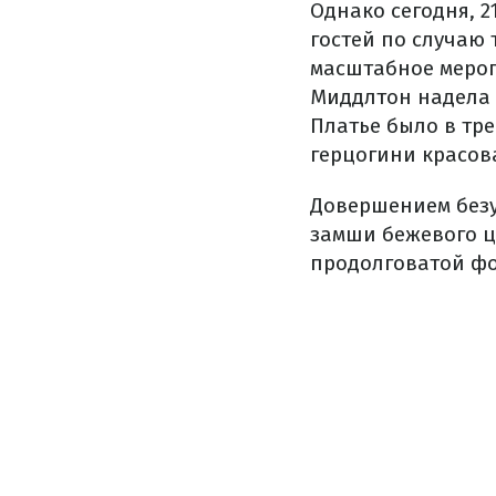
Однако сегодня, 2
гостей по случаю
масштабное мероп
Миддлтон надела 
Платье было в тре
герцогини красов
Довершением безу
замши бежевого цв
продолговатой ф