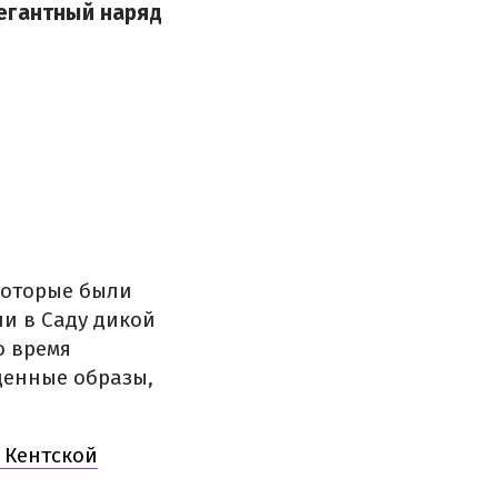
егантный наряд
которые были
ли в Саду дикой
о время
денные образы,
 Кентской