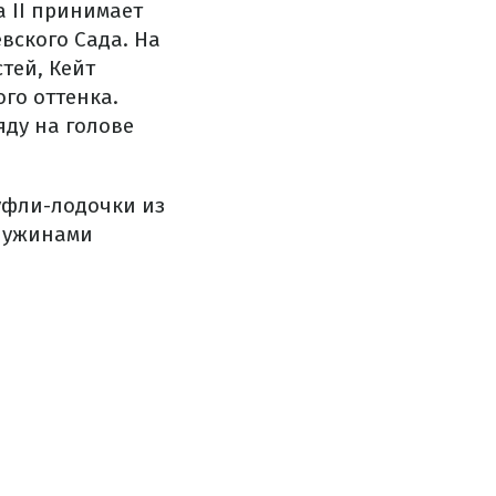
а II принимает
вского Сада. На
тей, Кейт
го оттенка.
яду на голове
уфли-лодочки из
мчужинами