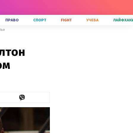
ПРАВО
СПОРТ
FIGHT
УЧЕБА
ЛАЙФХАК
тье
длтон
ом