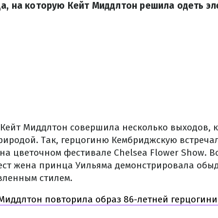
а, на которую Кейт Миддлтон решила одеть эл
.
я Кейт Миддлтон совершила несколько выходов, 
природой. Так, герцогиню Кембриджскую встреча
на цветочном фестивале Сhеlsеа Flоwer Shоw. В
ест жена принца Уильяма демонстрировала обы
вленным стилем.
Миддлтон повторила образ 86-летней герцогини