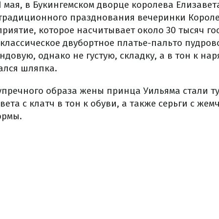
1 мая, в Букингемском дворце королева Елизавет
 традиционного празднования вечеринки Короле
риятие, которое насчитывает около 30 тысяч гос
классическое двубортное платье-пальто пудрово
ндовую, однако не густую, складку, а в тон к нар
ался шляпка.
пречного образа жены принца Уильяма стали т
ета с клатч в тон к обуви, а также серьги с же
ормы.