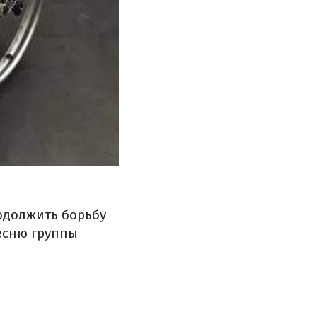
одолжить борьбу
есню группы