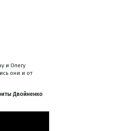
у и Олегу
ись они и от
ариты Двойненко