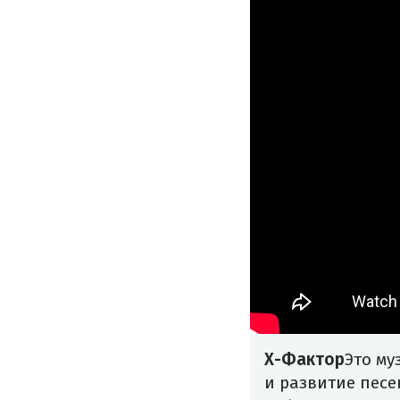
Х-Фактор
Это му
и развитие песе