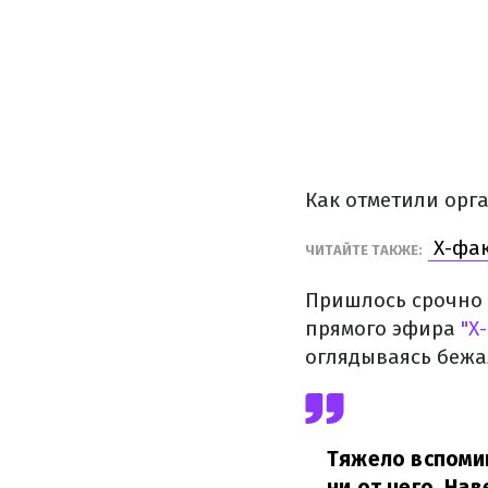
Как отметили орг
Х-фак
ЧИТАЙТЕ ТАКЖЕ:
Пришлось срочно м
прямого эфира
"Х-
оглядываясь бежал
Тяжело вспомин
ни от чего. На