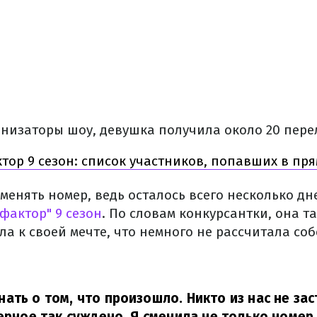
анизаторы шоу, девушка получила около 20 пере
тор 9 сезон: список участников, попавших в пр
енять номер, ведь осталось всего несколько дн
фактор" 9 сезон
. По словам конкурсантки, она т
а к своей мечте, что немного не рассчитала со
ать о том, что произошло. Никто из нас не за
верное так суждено. Я сменила не только номер