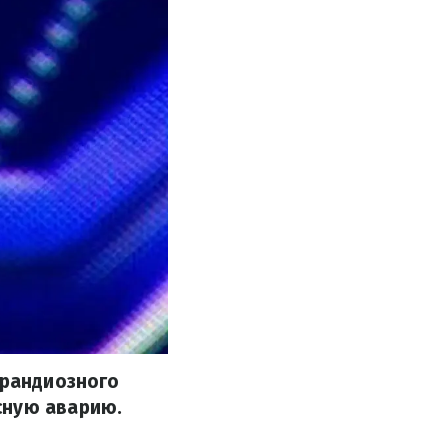
грандиозного
сную аварию.