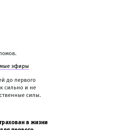
ломов.
ямые эфиры
ей до первого
ак сильно и не
бственные силы.
страхован в жизни
 для первого