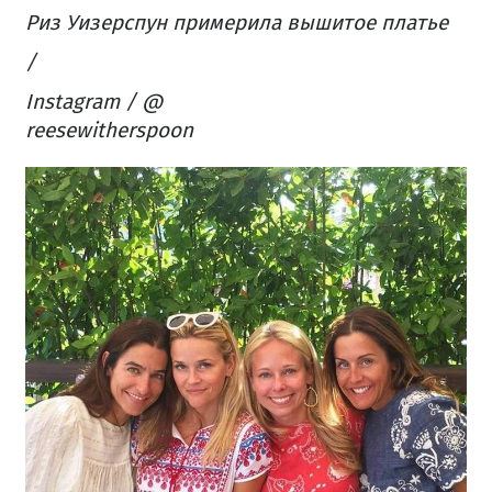
Риз Уизерспун примерила вышитое платье
/
Instagram / @
reesewitherspoon​