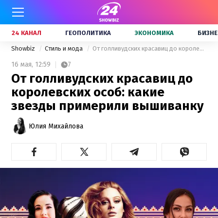
24 КАНАЛ
ГЕОПОЛИТИКА
ЭКОНОМИКА
БИЗНЕ
Showbiz
Стиль и мода
От голливудских красавиц до королевских особ: какие звезды примерили вышиванку
16 мая,
12:59
7
От голливудских красавиц до
королевских особ: какие
звезды примерили вышиванку
Юлия Михайлова