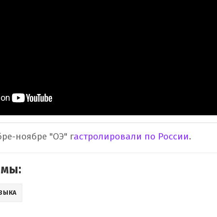
ре-ноябре "ОЭ" г
астролировали по России
.
емы:
ЗЫКА