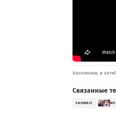
Напомним, в октяб
Связанные т
SHOWBIZ
МУ