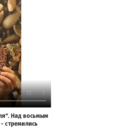
ля". Над восьмым
- стремились