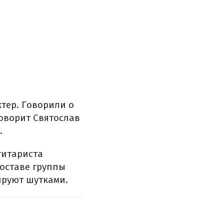
тер. Говорили о
оворит Святослав
.
гитариста
составе группы
ируют шутками.